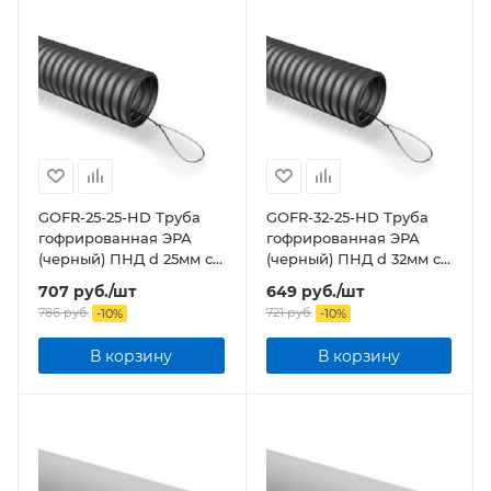
GOFR-25-25-HD Труба
GOFR-32-25-HD Труба
гофрированная ЭРА
гофрированная ЭРА
(черный) ПНД d 25мм с
(черный) ПНД d 32мм с
зонд. легкая 25м
зонд. легкая 25м бухта
707
руб.
/шт
649
руб.
/шт
786
руб.
721
руб.
-
10
%
-
10
%
В корзину
В корзину