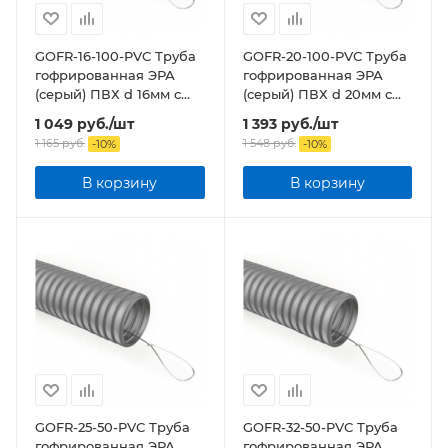
GOFR-16-100-PVС Труба
GOFR-20-100-PVС Труба
гофрированная ЭРА
гофрированная ЭРА
(серый) ПВХ d 16мм с
(серый) ПВХ d 20мм с
зонд. легкая 100м бухта
зонд. легкая 100м бухта
1 049
руб.
/шт
1 393
руб.
/шт
1 165
руб.
1 548
руб.
-
10
%
-
10
%
В корзину
В корзину
GOFR-25-50-PVС Труба
GOFR-32-50-PVС Труба
гофрированная ЭРА
гофрированная ЭРА