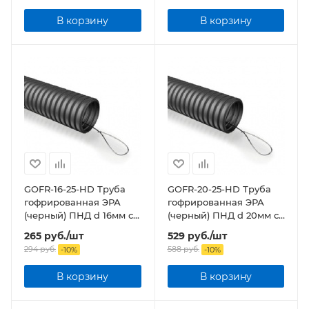
В корзину
В корзину
GOFR-16-25-HD Труба
GOFR-20-25-HD Труба
гофрированная ЭРА
гофрированная ЭРА
(черный) ПНД d 16мм с
(черный) ПНД d 20мм с
зонд. легкая 25м бухта
зонд. легкая 25м бухта
265
руб.
/шт
529
руб.
/шт
294
руб.
588
руб.
-
10
%
-
10
%
В корзину
В корзину