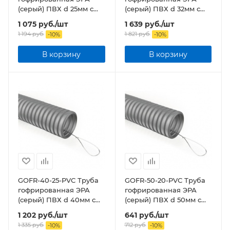
(серый) ПВХ d 25мм с
(серый) ПВХ d 32мм с
зонд. легкая 50м бухта
зонд. легкая 50м бухта
1 075
руб.
/шт
1 639
руб.
/шт
1 194
руб.
1 821
руб.
-
10
%
-
10
%
В корзину
В корзину
GOFR-40-25-PVС Труба
GOFR-50-20-PVС Труба
гофрированная ЭРА
гофрированная ЭРА
(серый) ПВХ d 40мм с
(серый) ПВХ d 50мм с
зонд. легкая 25м бухта
зонд. легкая 20м бухта
1 202
руб.
/шт
641
руб.
/шт
1 335
руб.
712
руб.
-
10
%
-
10
%