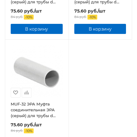
(серый) для трубы d
(серый) для трубы d
20мм IP44
25мм IP44
75.60
руб.
/шт
75.60
руб.
/шт
84
руб.
84
руб.
-
10
%
-
10
%
В корзину
В корзину
MUF-32 ЭРА Муфта
соединительная ЭРА
(серый) для трубы d
32мм IP44
75.60
руб.
/шт
84
руб.
-
10
%