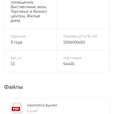
помещения,
Выставочные залы,
Торговые и бизнес-
центры, Жилые
дома
Гарантия
Размеры (Д*Ш*В), мм
3 года
1200х100х50
Вес, кг
Код товара
1,5
54426
Файлы
Geometria Буклет
6,9 мб