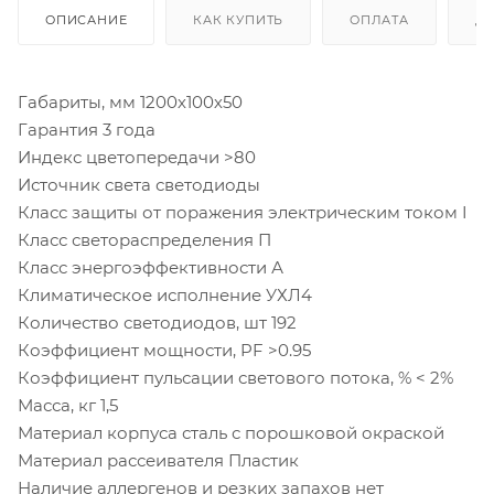
ОПИСАНИЕ
КАК КУПИТЬ
ОПЛАТА
Д
Габариты, мм 1200х100х50
Гарантия 3 года
Индекс цветопередачи >80
Источник света светодиоды
Класс защиты от поражения электрическим током I
Класс светораспределения П
Класс энергоэффективности А
Климатическое исполнение УХЛ4
Количество светодиодов, шт 192
Коэффициент мощности, PF >0.95
Коэффициент пульсации светового потока, % < 2%
Масса, кг 1,5
Материал корпуса сталь с порошковой окраской
Материал рассеивателя Пластик
Наличие аллергенов и резких запахов нет