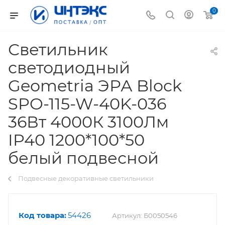
0
Светильник
светодиодный
Geometria ЭРА Block
SPO-115-W-40K-036
36Вт 4000К 3100Лм
IP40 1200*100*50
белый подвесной
Подвесные декоративные светильники
Код товара:
54426
Артикул:
Б0050546