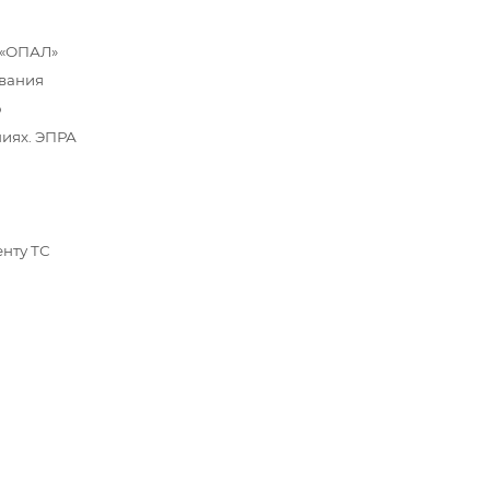
 «ОПАЛ»
ования
ю
ниях. ЭПРА
енту ТС