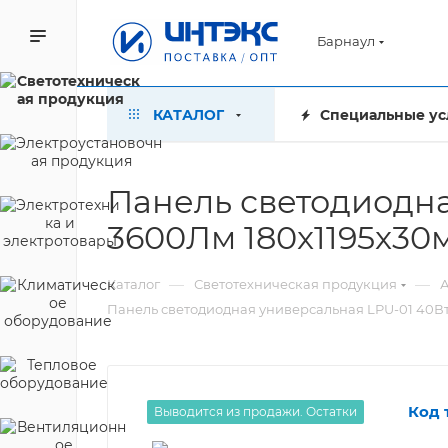
Барнаул
КАТАЛОГ
Специальные ус
Панель светодиодн
3600Лм 180x1195x30
—
—
Каталог
Светотехническая продукция
А
Панель светодиодная универсальная LPU-01 40В
Код 
Выводится из продажи. Остатки