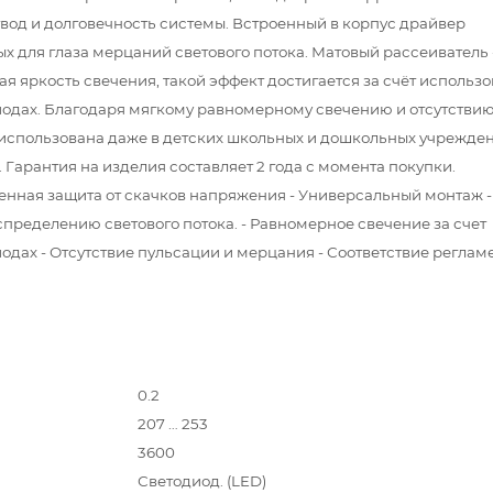
вод и долговечность системы. Встроенный в корпус драйвер
х для глаза мерцаний светового потока. Матовый рассеиватель
я яркость свечения, такой эффект достигается за счёт использ
одах. Благодаря мягкому равномерному свечению и отсутстви
ь использована даже в детских школьных и дошкольных учрежде
. Гарантия на изделия составляет 2 года с момента покупки.
енная защита от скачков напряжения - Универсальный монтаж -
ределению светового потока. - Равномерное свечение за счет
дах - Отсутствие пульсации и мерцания - Соответствие реглам
0.2
207 … 253
3600
Светодиод. (LED)