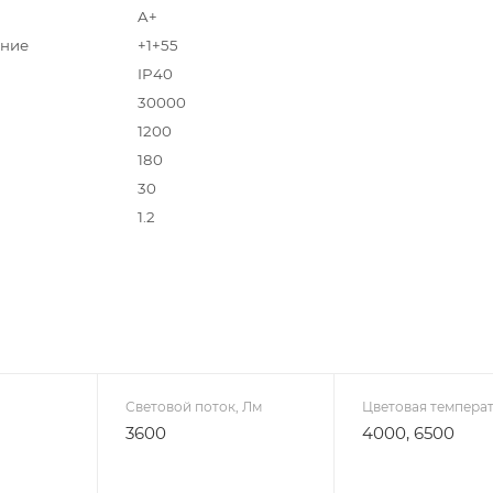
A+
ое исполнение
+1+55
IP40
30000
1200
180
30
1.2
Световой поток, Лм
Цветовая температ
3600
4000, 6500