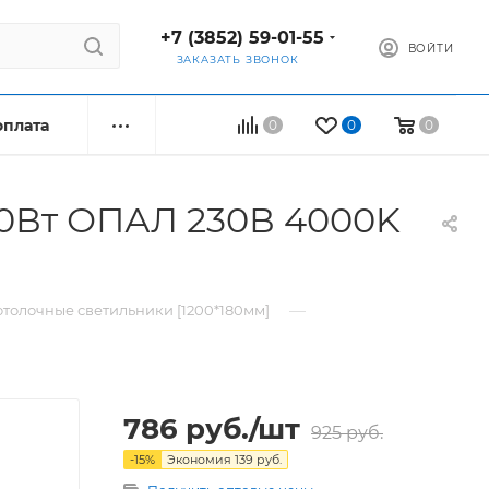
+7 (3852) 59-01-55
ВОЙТИ
ЗАКАЗАТЬ ЗВОНОК
оплата
0
0
0
40Вт ОПАЛ 230В 4000K
—
толочные светильники [1200*180мм]
786
руб.
/шт
925
руб.
-
15
%
Экономия
139
руб.