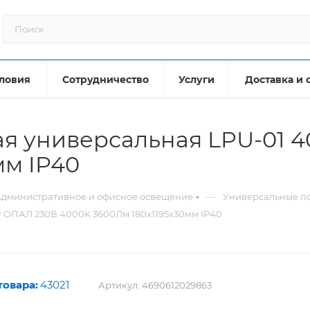
ловия
Сотрудничество
Услуги
Доставка и 
ая универсальная LPU-01 
мм IP40
—
дминистративное и офисное освещение
Универсальные по
т ОПАЛ 230В 4000K 3600Лм 180x1195x30мм IP40
товара:
43021
Артикул:
4690612029863