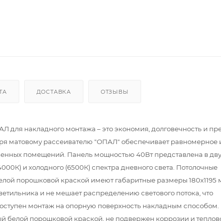
ТА
ДОСТАВКА
ОТЗЫВЫ
Л для накладного монтажа – это экономия, долговечность и пр
ря матовому рассеивателю "ОПАЛ" обеспечивает равномерное 
венных помещений. Панель мощностью 40Вт представлена в дв
000К) и холодного (6500К) спектра дневного света. Потолочные
елой порошковой краской имеют габаритные размеры 180х1195 
светильника и не мешает распределению светового потока, что
Доступен монтаж на опорную поверхность накладным способом.
й белой порошковой краской, не подвержен коррозии и теплов