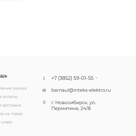
ЩЬ
+7 (3852) 59-01-55
ение заказа
barnaul@inteks-elektro.ru
я оплаты
г. Новосибирск, ул.
я доставки
Пермитина, 24/8
ия на товар
-ответ