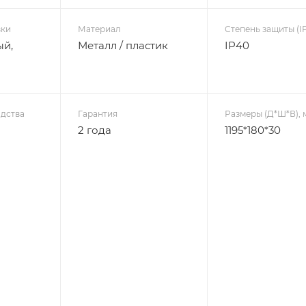
вки
Материал
Степень защиты (IP
ый,
Металл / пластик
IP40
дства
Гарантия
Размеры (Д*Ш*В), 
2 года
1195*180*30