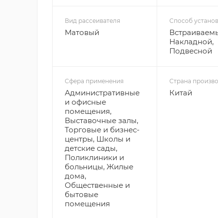
Вид рассеивателя
Способ устано
Матовый
Встраиваем
Накладной,
Подвесной
Сфера применения
Страна произво
Административные
Китай
и офисные
помещения,
Выставочные залы,
Торговые и бизнес-
центры, Школы и
детские сады,
Поликлиники и
больницы, Жилые
дома,
Общественные и
бытовые
помещения