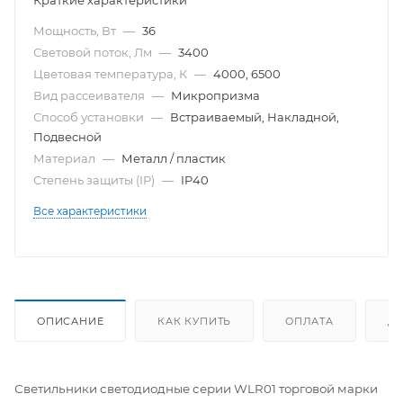
Краткие характеристики
Мощность, Вт
—
36
Световой поток, Лм
—
3400
Цветовая температура, К
—
4000, 6500
Вид рассеивателя
—
Микропризма
Способ установки
—
Встраиваемый, Накладной,
Подвесной
Материал
—
Металл / пластик
Степень защиты (IP)
—
IP40
Все характеристики
ОПИСАНИЕ
КАК КУПИТЬ
ОПЛАТА
Д
Светильники светодиодные серии WLR01 торговой марки