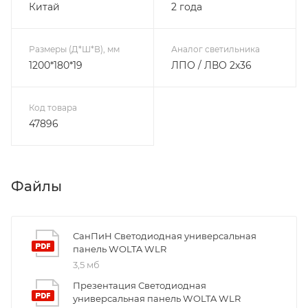
Китай
2 года
Размеры (Д*Ш*В), мм
Аналог светильника
1200*180*19
ЛПО / ЛВО 2х36
Код товара
47896
Файлы
СанПиН Светодиодная универсальная
панель WOLTA WLR
3,5 мб
Презентация Светодиодная
универсальная панель WOLTA WLR