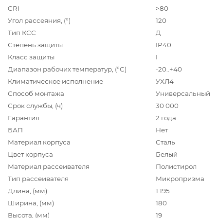
CRI
>80
Угол рассеяния, (°)
120
Тип КСС
Д
Степень защиты
IP40
Класс защиты
I
Диапазон рабочих температур, (°С)
-20..+40
Климатическое исполнение
УХЛ4
Способ монтажа
Универсальный
Срок службы, (ч)
30 000
Гарантия
2 года
БАП
Нет
Материал корпуса
Сталь
Цвет корпуса
Белый
Материал рассеивателя
Полистирол
Тип рассеивателя
Микропризма
Длина, (мм)
1 195
Ширина, (мм)
180
Высота, (мм)
19