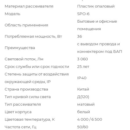
Материал рассеивателя
Пластик опаловый
Модель
SPO-6
Бытовые и офисные
Область применения
помещения
Потребляемая мощность, Вт
36
с выводом провода и
Преимущества
коннектером под БАП
Световой поток, Лм
3 060
Срок службы или срок годности
25 лет
Степень защиты от воздействия
IP40
окружающей среды, IP
Страна производства
Китай
Тип кривой силы света
Д(120)
Тип рассеивателя
матовый
Цвет корпуса
белый
Цветовая температура, К
4 000 / 6 500
Частота сети, Гц
50/60