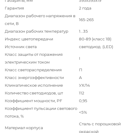
Габариты, мм
595х595х19
Гарантия
2 года
Диапазон рабочего напряжения в
165-265
сети, В
Диапазон рабочих температур
1…35
Индекс цветопередачи
80-89 (класс 1B)
Источник света
светодиод. (LED)
Класс защиты от поражения
I
электрическим током
Класс светораспределения
П
Класс энергоэффективности
А
Климатическое исполнение
УХЛ4
Количество светодиодов, шт
112
Коэффициент мощности, PF
0,95
Коэффициент пульсации светового
<5%
потока, %
Сталь с порошковой
Материал корпуса
окраской