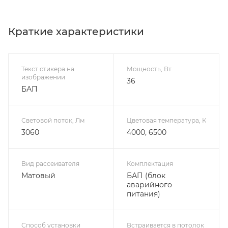
Краткие характеристики
Текст стикера на
Мощность, Вт
изображении
36
БАП
Световой поток, Лм
Цветовая температура, К
3060
4000, 6500
Вид рассеивателя
Комплектация
Матовый
БАП (блок
аварийного
питания)
Способ установки
Встраивается в потолок