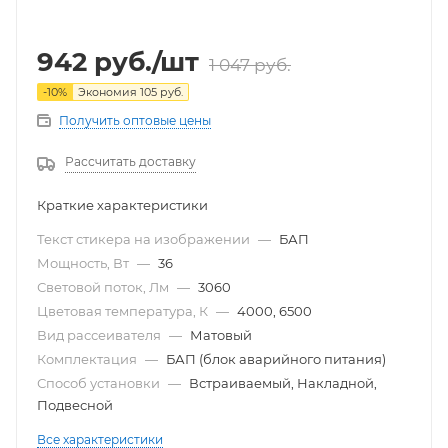
942
руб.
/шт
1 047
руб.
-
10
%
Экономия
105
руб.
Получить оптовые цены
Рассчитать доставку
Краткие характеристики
Текст стикера на изображении
—
БАП
Мощность, Вт
—
36
Световой поток, Лм
—
3060
Цветовая температура, К
—
4000, 6500
Вид рассеивателя
—
Матовый
Комплектация
—
БАП (блок аварийного питания)
Способ установки
—
Встраиваемый, Накладной,
Подвесной
Все характеристики