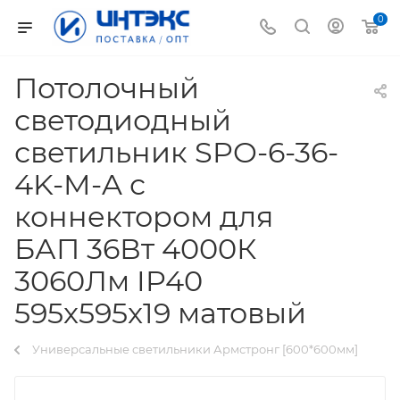
0
Потолочный
светодиодный
светильник SPO-6-36-
4K-M-A с
коннектором для
БАП 36Вт 4000К
3060Лм IP40
595x595x19 матовый
Универсальные светильники Армстронг [600*600мм]