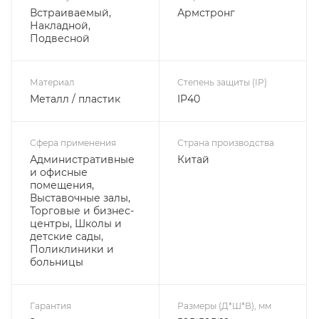
Встраиваемый,
Армстронг
Накладной,
Подвесной
Материал
Степень защиты (IP)
Металл / пластик
IP40
Сфера применения
Страна производства
Административные
Китай
и офисные
помещения,
Выставочные залы,
Торговые и бизнес-
центры, Школы и
детские сады,
Поликлиники и
больницы
Гарантия
Размеры (Д*Ш*В), мм