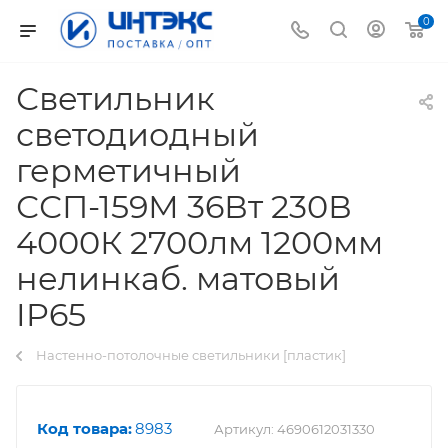
0
Светильник
светодиодный
герметичный
ССП-159М 36Вт 230В
4000К 2700лм 1200мм
нелинкаб. матовый
IP65
Настенно-потолочные светильники [пластик]
Код товара:
8983
Артикул:
4690612031330