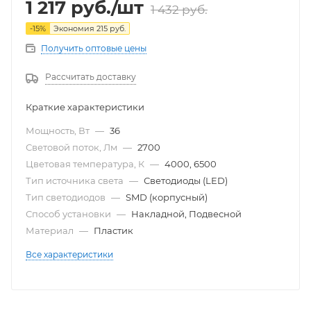
1 217
руб.
/шт
1 432
руб.
-
15
%
Экономия
215
руб.
Получить оптовые цены
Рассчитать доставку
Краткие характеристики
Мощность, Вт
—
36
Световой поток, Лм
—
2700
Цветовая температура, К
—
4000, 6500
Тип источника света
—
Светодиоды (LED)
Тип светодиодов
—
SMD (корпусный)
Способ установки
—
Накладной, Подвесной
Материал
—
Пластик
Все характеристики