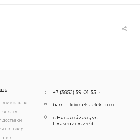
ЩЬ
+7 (3852) 59-01-55
ение заказа
barnaul@inteks-elektro.ru
я оплаты
г. Новосибирск, ул.
я доставки
Пермитина, 24/8
ия на товар
-ответ