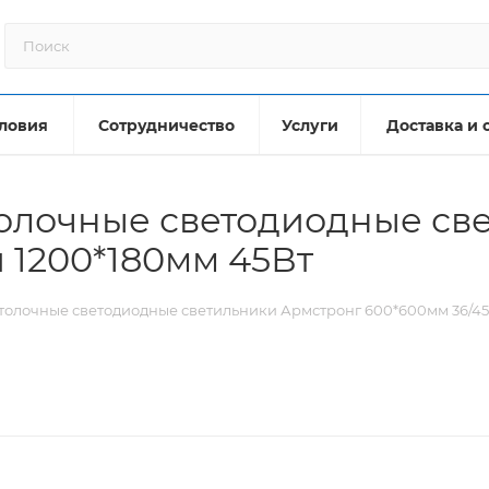
ловия
Сотрудничество
Услуги
Доставка и 
толочные светодиодные св
 1200*180мм 45Вт
толочные светодиодные светильники Армстронг 600*600мм 36/45В