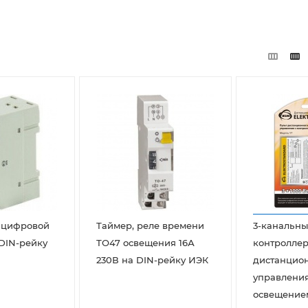
 цифровой
Таймер, реле времени
3-канальн
 DIN-рейку
ТО47 освещения 16А
контроллер
230В на DIN-рейку ИЭК
дистанцио
управлени
освещение