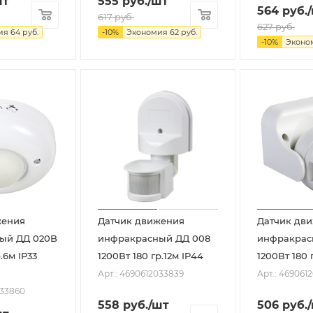
шт
555
руб.
/шт
564
руб.
617
руб.
627
руб.
ия
64
руб.
-
10
%
Экономия
62
руб.
-
10
%
Эконо
жения
Датчик движения
Датчик дв
ый ДД 020B
инфракрасный ДД 008
инфракрас
.6м IP33
1200Вт 180 гр.12м IP44
1200Вт 180 
Арт.: 4690612033839
Арт.: 469061
033860
558
руб.
/шт
506
руб.