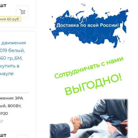
/шт
мия
60
руб.
ижения ЭРА
ый, 800Вт,
IP20
67
/шт