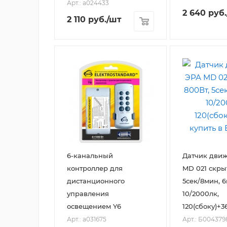
Арт.: a024433
2 640
руб.
2 110
руб.
/шт
6-канальный
Датчик дви
контроллер для
MD 021 скры
дистанционного
5сек/8мин, 6
управления
10/2000лк,
освещением Y6
120(сбоку)+3
Арт.: a031675
Арт.: Б004379