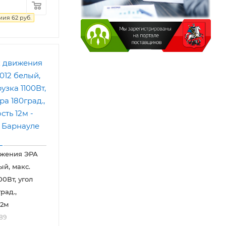
мия
62
руб.
ижения ЭРА
ый, макс.
00Вт, угол
рад.,
12м
89