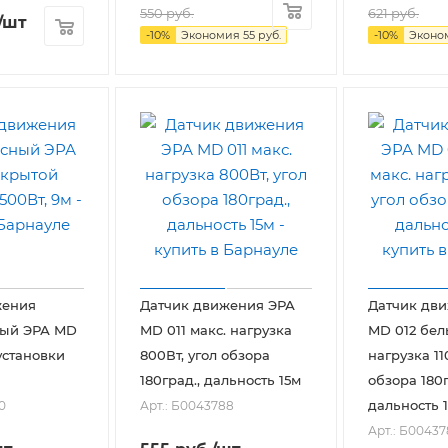
550
руб.
621
руб.
/шт
-
10
%
Экономия
55
руб.
-
10
%
Эконо
жения
Датчик движения ЭРА
Датчик дв
ый ЭРА MD
MD 011 макс. нагрузка
MD 012 бел
установки
800Вт, угол обзора
нагрузка 11
180град., дальность 15м
обзора 180г
дальность 
0
Арт.: Б0043788
Арт.: Б00437