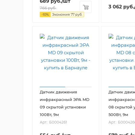
689
руб.
/шт
3 062
руб.
766
руб.
-
10
%
Экономия
77
руб.
Датчик движения
Датчик дви
инфракрасный ЭРА MD
инфракрасн
09 скрытой установки
08 скрытой 
100Вт, 9м
500Вт, 9м
Арт.: Б0004261
Арт.: Б000426