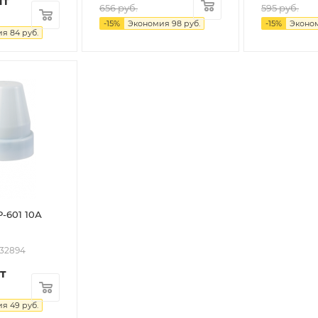
шт
656
руб.
595
руб.
-
15
%
Экономия
98
руб.
-
15
%
Эконо
ия
84
руб.
-601 10А
032894
т
ия
49
руб.