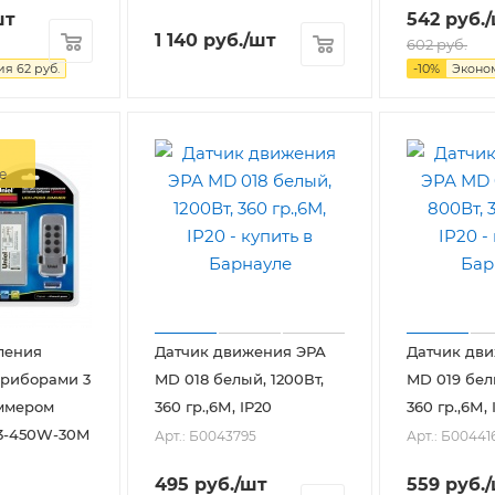
шт
542
руб.
1 140
руб.
/шт
602
руб.
ия
62
руб.
-
10
%
Эконо
е
ления
Датчик движения ЭРА
Датчик дв
приборами 3
MD 018 белый, 1200Вт,
MD 019 бел
иммером
360 гр.,6М, IP20
360 гр.,6М, 
3-450W-30M
Арт.: Б0043795
Арт.: Б00441
495
руб.
/шт
559
руб.