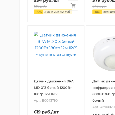
554
руб.
/шт
579
руб.
/
616
руб.
643
руб.
-
10
%
Экономия
62
руб.
-
10
%
Эконом
Датчик движения ЭРА
Датчик дви
MD 013 белый 1200Вт
инфракрасн
180гр 12м IP65
800Вт 360 гр
белый
Арт.: Б0043790
Арт.: 4690612
619
руб.
/шт