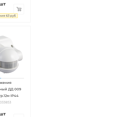
/шт
мия
63
руб.
ижения
ный ДД 009
гр.12м IP44
2033853
/шт