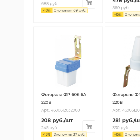
476
руб.
/
688
руб.
560
руб.
-
10
%
Экономия
69
руб.
-
15
%
Эконом
Фотореле ФР-606 6А
Фотореле ФР
220В
220В
Арт.: 4690612032900
Арт.: 4690612
208
руб.
/шт
281
руб.
/ш
245
руб.
330
руб.
-
15
%
Экономия
37
руб.
-
15
%
Эконом