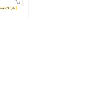
мия
89
руб.