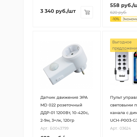
558
руб.
/
3 340
руб.
/шт
620
руб.
-
10
%
Эконом
Выгодное
предложени
Датчик движения ЭРА
Пульт управ
MD 022 розеточный
световыми 
ДДР-01 1200Вт, 10-420с,
канала с д
2-9м, 3+лк, 120гр
UCH-P003-G
Арт.: Б0043799
Арт.: 03624