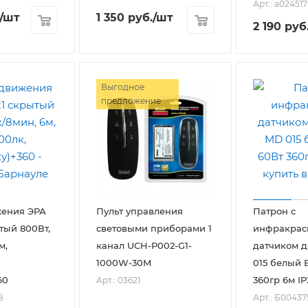
Арт.: a024517
/шт
1 350
руб.
/шт
2 190
руб
Выгодное
предложение
жения ЭРА
Пульт управления
Патрон с
тый 800Вт,
световыми приборами 1
инфракра
м,
канал UCH-P002-G1-
датчиком 
1000W-30M
015 белый 
60
360гр 6м IP
Арт.: 03621
8
Арт.: Б00437