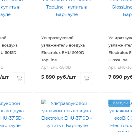
вой
Ультразвуковой
Ультразвук
 воздуха
увлажнитель воздуха
увлажнител
HU-5015D
Electrolux EHU-5010D
Electrolux 
TopLine
GlossLine
5D
Арт.: EHU-5010D
Арт.: EHU-36
/шт
5 890
руб.
/шт
7 890
руб
Советуем