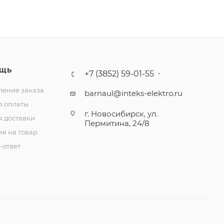
ЩЬ
+7 (3852) 59-01-55
ение заказа
barnaul@inteks-elektro.ru
я оплаты
г. Новосибирск, ул.
я доставки
Пермитина, 24/8
ия на товар
-ответ