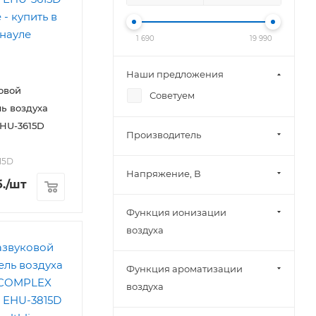
1 690
19 990
Наши предложения
овой
Советуем
ь воздуха
EHU-3615D
Производитель
15D
Напряжение, В
.
/шт
Функция ионизации
воздуха
Функция ароматизации
воздуха