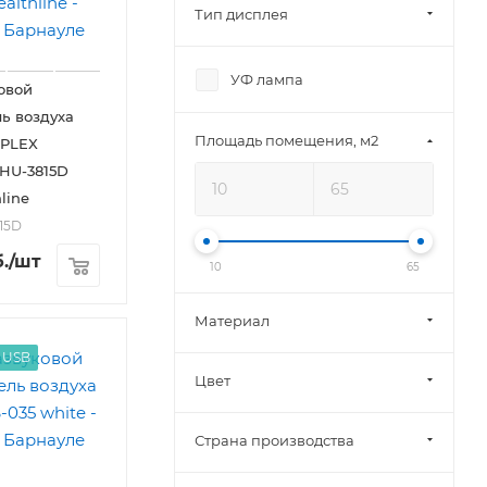
Тип дисплея
УФ лампа
овой
ь воздуха
Площадь помещения, м2
PLEX
EHU-3815D
line
15D
.
/шт
10
65
Материал
 USB
Цвет
Страна производства