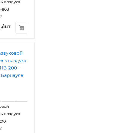
ь воздуха
-803
03
.
/шт
овой
ь воздуха
200
00