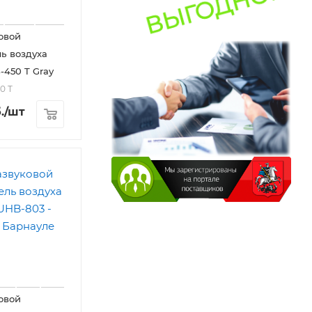
овой
ь воздуха
450 T Gray
0 T
.
/шт
овой