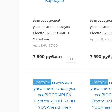
Ультразвуковой
Ультразвуко
увлажнитель воздуха
увлажнитель
Electrolux EHU-3610D
Electrolux E
GlossLine
Арт.: EHU-371
Арт.: EHU-3610D
7 890
руб.
/шт
7 990
руб.
Советуем
Советуем