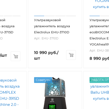
вой
Ультразвуковой
Ультразвук
 воздуха
увлажнитель воздуха
увлажнител
HU-3715D
Electrolux EHU-3710D
ecoBIOCOM
Electrolux 
5D
Арт.: EHU-3710D
YOGAhealth
Арт.: EHU-38
10 990
руб.
/
/шт
шт
8 990
руб
Советуем
РАБОТА ОТ