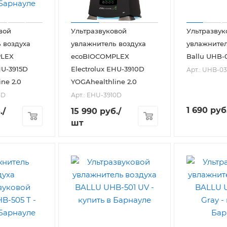
вой
Ультразвуковой
Ультразвук
 воздуха
увлажнитель воздуха
увлажнител
PLEX
ecoBIOCOMPLEX
Ballu UHB-
HU-3915D
Electrolux EHU-3910D
Арт.: UHB-0
ne 2.0
YOGAhealthline 2.0
5D
Арт.: EHU-3910D
1 690
руб
.
/
15 990
руб.
/
шт