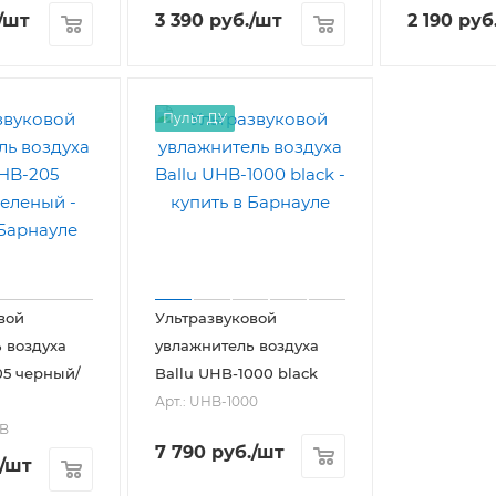
/шт
3 390
руб.
/шт
2 190
руб
Пульт ДУ
вой
Ультразвуковой
 воздуха
увлажнитель воздуха
05 черный/
Ballu UHB-1000 black
Арт.: UHB-1000
5B
7 790
руб.
/шт
/шт