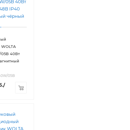
ный
к WOLTA
05B 40Вт
Магнитный
-40W/05B
б.
/