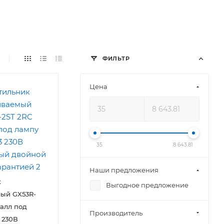
ФИЛЬТР
Цена
35
8 643.81
Наши предложения
к
Выгодное предложение
ый GX53R-
талл под
Производитель
 230В