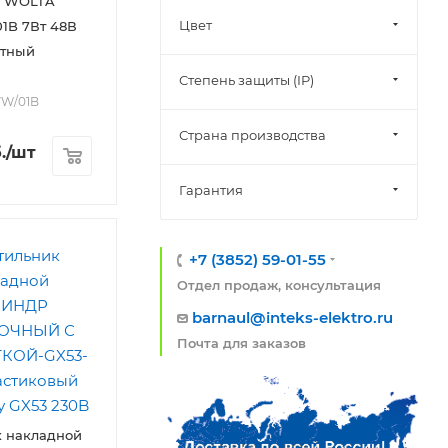
к WOLTA
Цвет
1B 7Вт 48В
итный
Степень защиты (IP)
7W/01B
Страна производства
.
/шт
Гарантия
+7 (3852) 59-01-55
Отдел продаж, консультация
barnaul@inteks-elektro.ru
Почта для заказов
к накладной