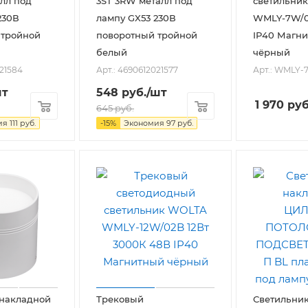
алл под
3ST 3RW металл под
светильни
230В
лампу GX53 230В
WMLY-7W/0
 тройной
поворотный тройной
IP40 Магн
белый
чёрный
021584
Арт.: 4690612021577
Арт.: WMLY-
шт
548
руб.
/шт
1 970
руб
645
руб.
ия
111
руб.
-
15
%
Экономия
97
руб.
 накладной
Трековый
Светильни