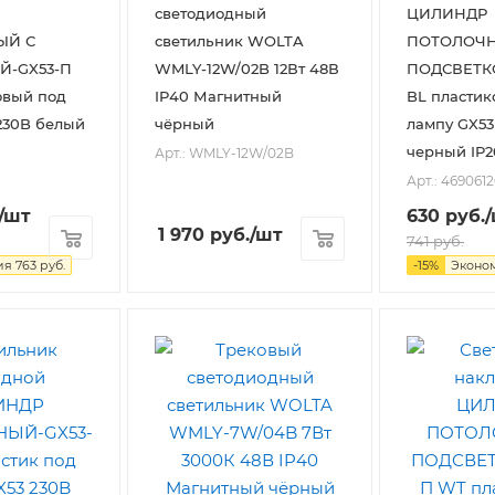
светодиодный
ЦИЛИНДР
ЫЙ С
светильник WOLTA
ПОТОЛОЧН
Й-GX53-П
WMLY-12W/02B 12Вт 48В
ПОДСВЕТК
овый под
IP40 Магнитный
BL пластик
230B белый
чёрный
лампу GX53
черный IP2
Арт.: WMLY-12W/02B
Арт.: 469061
/шт
630
руб.
1 970
руб.
/шт
741
руб.
ия
763
руб.
-
15
%
Эконо