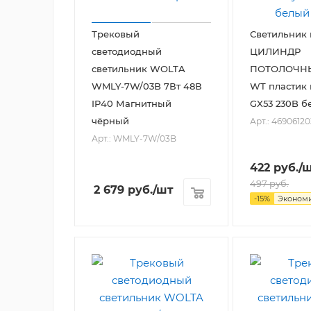
Трековый
Светильник
светодиодный
ЦИЛИНДР
светильник WOLTA
ПОТОЛОЧНЫ
WMLY-7W/03B 7Вт 48В
WT пластик 
IP40 Магнитный
GX53 230B б
чёрный
Арт.: 4690612
Арт.: WMLY-7W/03B
422
руб.
/
497
руб.
2 679
руб.
/шт
-
15
%
Эконом