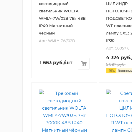
светодиодный
ЦИЛИНДР
светильник WOLTA
ПОТОЛОЧН
WMLY-7W/02B 7Вт 48В
ПОДСВЕТКО
IP40 Магнитный
WT пластик
чёрный
лампу GX53 
IP20
Арт.: WMLY-7W/02B
Арт.: 5005716
4 324
руб.
1 663
руб.
/шт
5 087
руб.
-
15
%
Эконом