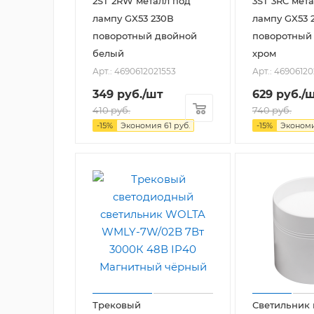
2ST 2RW металл под
3ST 3RC мет
лампу GX53 230В
лампу GX53 
поворотный двойной
поворотный
белый
хром
Арт.: 4690612021553
Арт.: 4690612
349
руб.
/шт
629
руб.
/
410
руб.
740
руб.
-
15
%
Экономия
61
руб.
-
15
%
Эконом
Трековый
Светильник