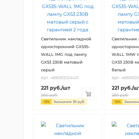
Светильник накладной
Светильник
односторонний GX53S-
односторонн
WALL 1MG под лампу
WALL 1MW п
GX53 230B матовый
GX53 230B м
серый
белый
Арт.: 4690612024431
Арт.: 4690612
221
руб.
/шт
221
руб.
/ш
260
руб.
260
руб.
-
15
%
Экономия
39
руб.
-
15
%
Эконом