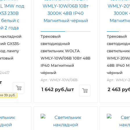
 накладной
Трековый
Трековый
ий GX53S-
светодиодный
светодиод
од лампу
светильник WOLTA
светильни
атовый
WMLY-10W/06B 10Вт 48В
WMLY-20W/
IP40 Магнитный
48В IP40 
чёрный
чёрный
024417
Арт.: WMLY-10W/06B
Арт.: WMLY-
т
1 642
руб.
/шт
2 463
руб
ия
39
руб.