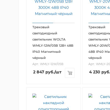
Трековый
Трековый
светодиодный
светодиодн
светильник WOLTA
светильник
WMLY-12W/05B 12Вт 48В
WMLY-20W/0
IP40 Магнитный
48В IP40 М
чёрный
чёрный
Арт.: WMLY-12W/05B
Арт.: WMLY-2
2 847
руб.
/шт
4 230
руб