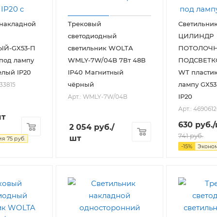
 накладной
Трековый
Светильни
светодиодный
ЦИЛИНДР
Й-GX53-П
светильник WOLTA
ПОТОЛОЧН
под лампу
WMLY-7W/04B 7Вт 48В
ПОДСВЕТК
елый IP20
IP40 Магнитный
WT пласти
чёрный
лампу GX53
033815
IP20
Арт.: WMLY-7W/04B
Арт.: 469061
шт
630
руб.
2 054
руб.
/
741
руб.
шт
ия
75
руб.
-
15
%
Эконо