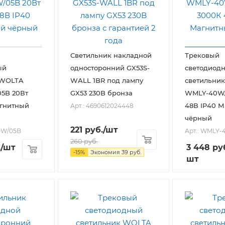
Светильник накладной
Трековый
ый
односторонний GX53S-
светодиод
 WOLTA
WALL 1BR под лампу
светильни
5B 20Вт
GX53 230B бронза
WMLY-40W/
агнитный
48В IP40 
Арт.: 4690612024448
чёрный
221
руб.
/шт
0W/05B
Арт.: WMLY
260
руб.
.
/шт
3 448
ру
-
15
%
Экономия
39
руб.
шт