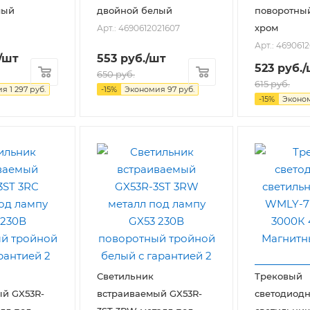
лый
двойной белый
поворотны
хром
Арт.: 4690612021607
Арт.: 469061
/шт
553
руб.
/шт
523
руб.
/
650
руб.
615
руб.
ия
1 297
руб.
-
15
%
Экономия
97
руб.
-
15
%
Эконо
Светильник
Трековый
й GX53R-
встраиваемый GX53R-
светодиод