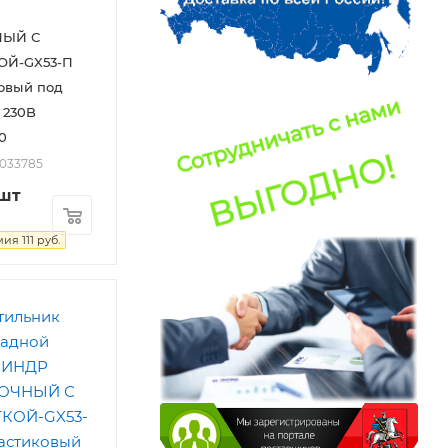
ЫЙ С
ОЙ-GX53-П
овый под
 230B
0
2033785
/шт
мия
111
руб.