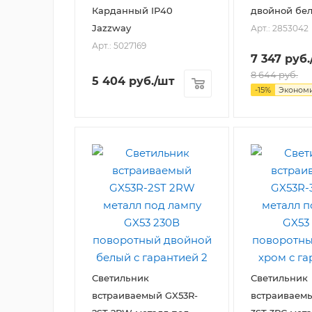
Карданный IP40
двойной бе
Jazzway
Арт.: 2853042
Арт.: 5027169
7 347
руб.
8 644
руб.
5 404
руб.
/шт
-
15
%
Эконом
Светильник
Светильник
встраиваемый GX53R-
встраиваемы