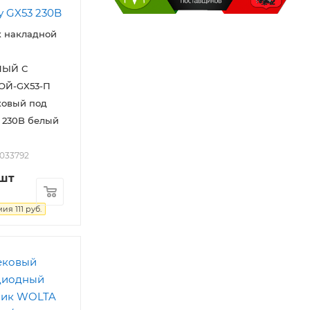
к накладной
ЫЙ С
ОЙ-GX53-П
ковый под
 230B белый
2033792
/шт
мия
111
руб.