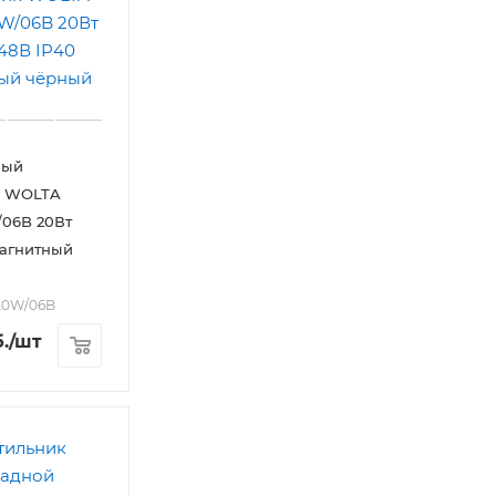
ный
к WOLTA
06B 20Вт
Магнитный
20W/06B
.
/шт