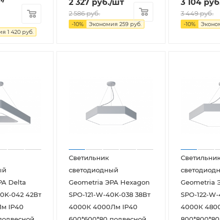
2 327
руб.
/шт
3 104
руб
2 586
руб.
3 449
руб.
-
10
%
Экономия
259
руб.
-
10
%
Эконо
ия
1 420
руб.
Светильник
Светильни
ый
светодиодный
светодиод
РА Delta
Geometria ЭРА Hexagon
Geometria 
0K-042 42Вт
SPO-121-W-40K-038 38Вт
SPO-122-W-
м IP40
4000К 4000Лм IP40
4000К 480
подвесной
600*600*80 подвесной
800*800*80