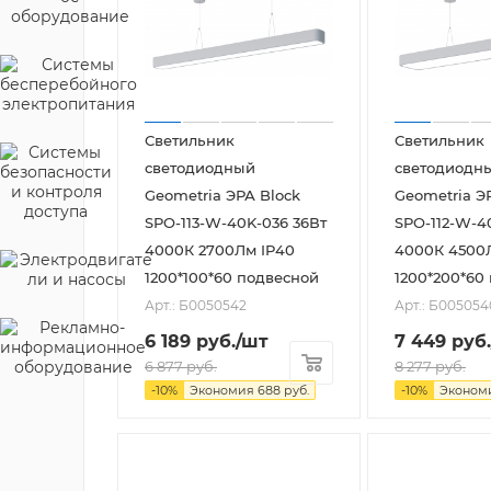
Светильник
Светильник
светодиодный
светодиодн
Geometria ЭРА Block
Geometria Э
SPO-113-W-40K-036 36Вт
SPO-112-W-4
4000К 2700Лм IP40
4000К 4500
1200*100*60 подвесной
1200*200*60
Арт.: Б0050542
Арт.: Б005054
6 189
руб.
/шт
7 449
руб.
6 877
руб.
8 277
руб.
-
10
%
Экономия
688
руб.
-
10
%
Эконом