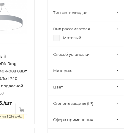
Тип светодиодов
Вид рассеивателя
Матовый
к
Способ установки
ный
ЭРА Ring
Материал
40K-088 88Вт
0Лм IP40
 подвесной
Цвет
60
б.
/шт
Степень защиты (IP)
мия
1 214
руб.
Сфера применения