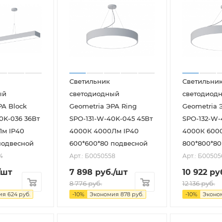
Светильник
Светильни
ый
светодиодный
светодиод
РА Block
Geometria ЭРА Ring
Geometria 
0K-036 36Вт
SPO-131-W-40K-045 45Вт
SPO-132-W-
Лм IP40
4000К 4000Лм IP40
4000К 600
 подвесной
600*600*80 подвесной
800*800*80
4
Арт.: Б0050558
Арт.: Б00505
/шт
7 898
руб.
/шт
10 922
ру
8 776
руб.
12 136
руб.
ия
624
руб.
-
10
%
Экономия
878
руб.
-
10
%
Эконо