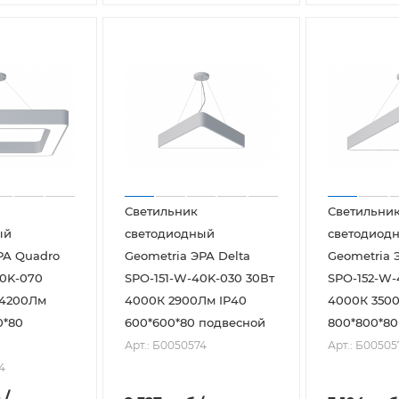
Светильник
Светильни
ый
светодиодный
светодиод
РА Quadro
Geometria ЭРА Delta
Geometria 
0K-070
SPO-151-W-40K-030 30Вт
SPO-152-W-
 4200Лм
4000К 2900Лм IP40
4000К 3500
0*80
600*600*80 подвесной
800*800*80
Арт.: Б0050574
Арт.: Б00505
4
.
/