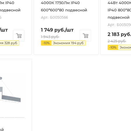
Лм IP40
4000К 1750Лм IP40
44Вт 4000
подвесной
600*600*80 подвесной
IP40 800*8
подвесной
6
Арт.: Б0050566
Арт.: Б00505
/шт
1 749
руб.
/шт
2 183
руб
1 943
руб.
2 425
руб.
ия
328
руб.
-
10
%
Экономия
194
руб.
-
10
%
Эконо
ый