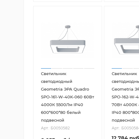
Светильник
Светильник
светодиодный
светодиодн
Geometria ЭРА Quadro
Geometria Э
SPO-161-W-40K-060 60Вт
SPO-162-W-4
4000К 5500Лм IP40
70Вт 4000К
600*600*80 белый
IP40 800*80
подвесной
подвесной
Арт.: Б0050582
Арт.: Б005058
12 784
руб