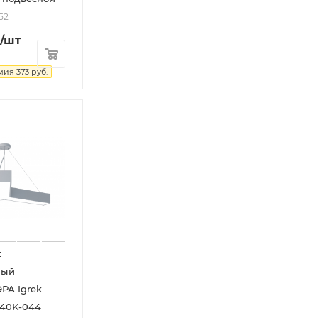
52
/шт
мия
373
руб.
к
ный
ЭРА Igrek
-40K-044