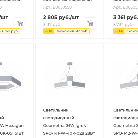
0
Арт.: Б0050550
Арт.: Б00505
/шт
2 805
руб.
/шт
3 361
руб.
3 117
руб.
3 734
руб.
ия
372
руб.
-
10
%
Экономия
312
руб.
-
10
%
Эконо
Светильник
Светильни
ый
светодиодный
светодиод
РА Hexagon
Geometria ЭРА Igrek
Geometria 
0K-051 51Вт
SPO-141-W-40K-028 28Вт
SPO-142-W