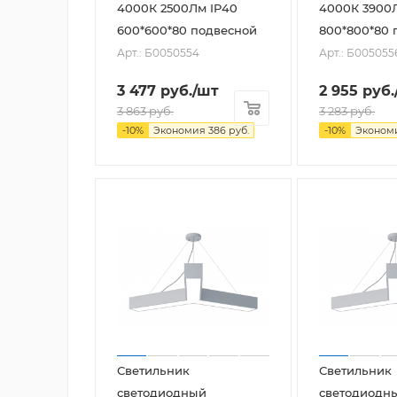
4000К 2500Лм IP40
4000К 3900
600*600*80 подвесной
800*800*80 
Арт.: Б0050554
Арт.: Б005055
3 477
руб.
/шт
2 955
руб.
3 863
руб.
3 283
руб.
-
10
%
Экономия
386
руб.
-
10
%
Эконом
Светильник
Светильник
светодиодный
светодиодн