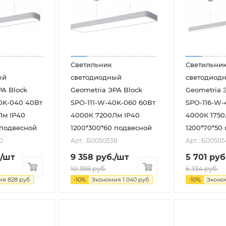
Светильник
Светильни
ый
светодиодный
светодиод
РА Block
Geometria ЭРА Block
Geometria 
0K-040 40Вт
SPO-111-W-40K-060 60Вт
SPO-116-W-
Лм IP40
4000К 7200Лм IP40
4000К 1750
 подвесной
1200*300*60 подвесной
1200*70*50
0
Арт.: Б0050538
Арт.: Б0050
/шт
9 358
руб.
/шт
5 701
руб
10 398
руб.
6 334
руб.
ия
828
руб.
-
10
%
Экономия
1 040
руб.
-
10
%
Эконо