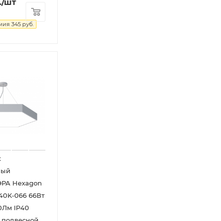
.
/шт
мия
345
руб.
к
ный
ЭРА Hexagon
40K-066 66Вт
0Лм IP40
 подвесной