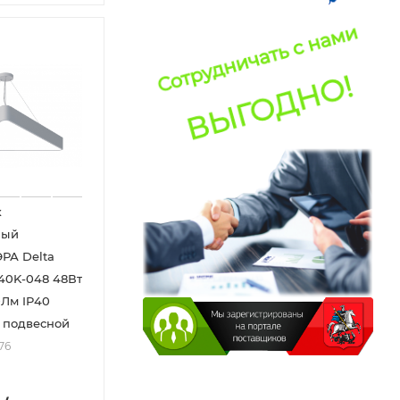
к
ный
ЭРА Delta
40K-048 48Вт
Лм IP40
 подвесной
76