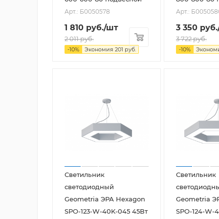
Арт.: Б0050578
Арт.: Б005058
1 810
руб.
/шт
3 350
руб.
2 011
руб.
3 722
руб.
-
10
%
Экономия
201
руб.
-
10
%
Эконом
Светильник
Светильник
светодиодный
светодиодн
Geometria ЭРА Hexagon
Geometria Э
SPO-123-W-40K-045 45Вт
SPO-124-W-4