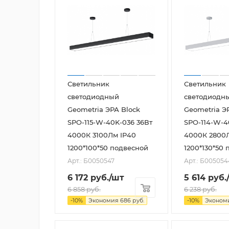
Светильник
Светильник
светодиодный
светодиодн
Geometria ЭРА Block
Geometria Э
SPO-115-W-40K-036 36Вт
SPO-114-W-4
4000К 3100Лм IP40
4000К 2800
1200*100*50 подвесной
1200*130*50
Арт.: Б0050547
Арт.: Б005054
6 172
руб.
/шт
5 614
руб.
6 858
руб.
6 238
руб.
-
10
%
Экономия
686
руб.
-
10
%
Эконом