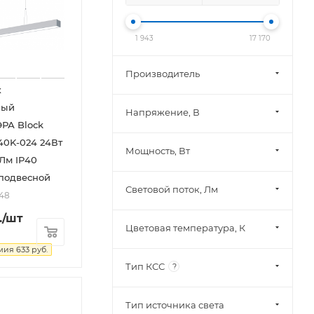
1 943
17 170
Производитель
к
ный
Напряжение, В
ЭРА Block
40K-024 24Вт
Мощность, Вт
Лм IP40
 подвесной
Световой поток, Лм
548
.
/шт
Цветовая температура, К
мия
633
руб.
Тип КСС
?
Тип источника света