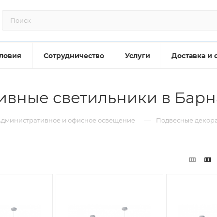
ловия
Сотрудничество
Услуги
Доставка и 
ивные светильники в Барн
—
дминистративное и офисное освещение
Подвесные декор