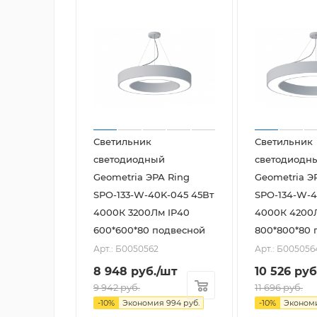
Светильник
Светильник
светодиодный
светодиодн
Geometria ЭРА Ring
Geometria Э
SPO-133-W-40K-045 45Вт
SPO-134-W-4
4000К 3200Лм IP40
4000К 4200
600*600*80 подвесной
800*800*80 
Арт.: Б0050562
Арт.: Б005056
8 948
руб.
/шт
10 526
руб
9 942
руб.
11 696
руб.
-
10
%
Экономия
994
руб.
-
10
%
Эконом