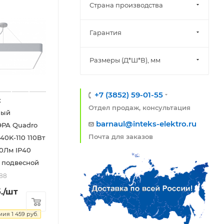
Страна производства
Гарантия
Размеры (Д*Ш*В), мм
+7 (3852) 59-01-55
к
Отдел продаж, консультация
ный
barnaul@inteks-elektro.ru
ЭРА Quadro
Почта для заказов
40K-110 110Вт
0Лм IP40
 подвесной
588
.
/шт
мия
1 459
руб.