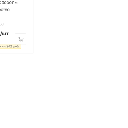
К 3000Лм
00*80
68
.
/шт
мия
242
руб.