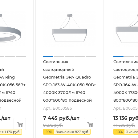
Светильник
Светильни
ый
светодиодный
светодиод
РА Ring
Geometria ЭРА Quadro
Geometria 
0K-056 56Вт
SPO-163-W-40K-050 50Вт
SPO-164-W-
Лм IP40
4000К 3700Лм IP40
4000К 1730
подвесной
600*600*80 подвесной
800*800*80
4
Арт.: Б0050586
Арт.: Б0050
.
/шт
7 445
руб.
/шт
13 136
руб
8 272
руб.
14 595
руб.
ия
1 170
руб.
-
10
%
Экономия
827
руб.
-
10
%
Эконо