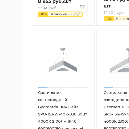
8 953
руб.
/шт
шт
9 948
руб.
14 204
руб.
-
10
%
Экономия
995
руб.
-
10
%
Эконом
Светильник
Светильник
светодиодный
светодиодн
Geometria ЭРА Delta
Geometria Э
SPO-153-W-40K-030 30Вт
SPO-154-W-4
4000К 2100Лм IP40
4000К 2300Л
600*600*80 подвесной
800*800*80 