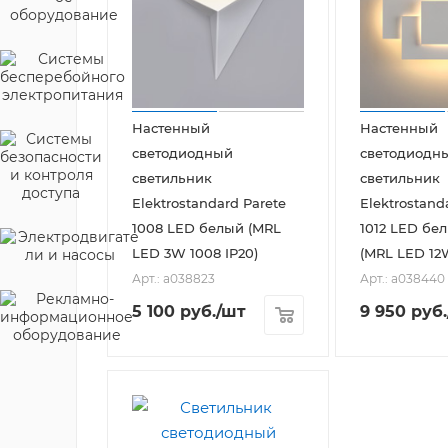
Настенный
Настенный
светодиодный
светодиодн
светильник
светильник
Elektrostandard Parete
Elektrostand
1008 LED белый (MRL
1012 LED бе
LED 3W 1008 IP20)
(MRL LED 12W
Арт.: a038823
Арт.: a038440
5 100
руб.
/шт
9 950
руб.