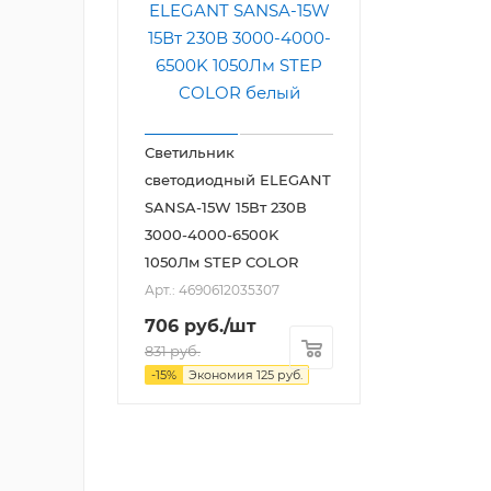
Светильник
светодиодный ELEGANT
SANSA-15W 15Вт 230В
3000-4000-6500K
1050Лм STEP COLOR
Арт.: 4690612035307
706
руб.
/шт
831
руб.
-
15
%
Экономия
125
руб.