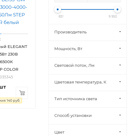
831
9 950
Производитель
к
ный ELEGANT
Мощность, Вт
15Вт 230В
-6500K
Световой поток, Лм
EP COLOR
2035345
Цветовая температура, К
шт
Тип источника света
мия
140
руб.
Способ установки
Цвет