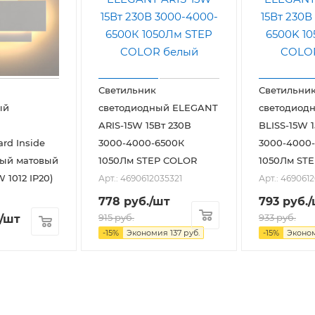
Светильник
Светильни
ый
светодиодный ELEGANT
светодиод
ARIS-15W 15Вт 230В
BLISS-15W 
ard Inside
3000-4000-6500К
3000-4000
лый матовый
1050Лм STEP COLOR
1050Лм ST
 1012 IP20)
Арт.: 4690612035321
Арт.: 469061
778
руб.
/шт
793
руб.
/
915
руб.
933
руб.
/шт
-
15
%
Экономия
137
руб.
-
15
%
Эконо