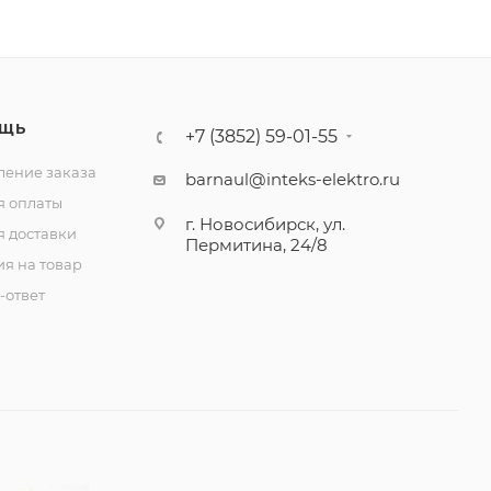
ЩЬ
+7 (3852) 59-01-55
ение заказа
barnaul@inteks-elektro.ru
я оплаты
г. Новосибирск, ул.
я доставки
Пермитина, 24/8
ия на товар
-ответ