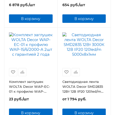
6 878
руб.
/шт
654
руб.
/шт
В корзину
В корзину
Комплект заглушек
Светодиодная лента
WOLTA Decor WAP-EC-
WOLTA Decor SMD2835
01 к профилю WAP-
12Вт 12В IP20 120led/m
15/6/2000-A 2шт
5000х8х1мм
23
руб.
/шт
от
1 794 руб.
В корзину
В корзину