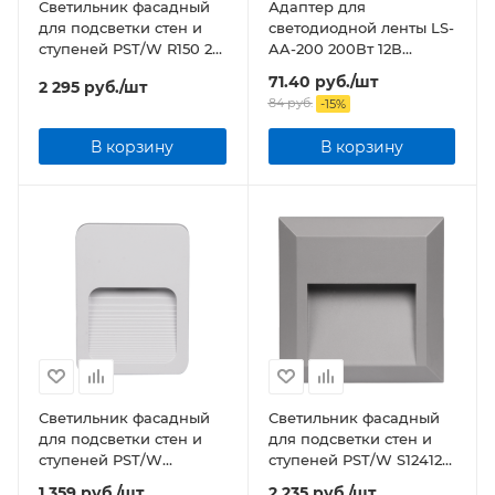
Светильник фасадный
Адаптер для
для подсветки стен и
светодиодной ленты LS-
ступеней PST/W R150 2w
AA-200 200Вт 12В
4000K GREY IP65
алюминий
71.40
руб.
/шт
2 295
руб.
/шт
Jazzway
84
руб.
-
15
%
В корзину
В корзину
Светильник фасадный
Светильник фасадный
для подсветки стен и
для подсветки стен и
ступеней PST/W
ступеней PST/W S124124
S120090 2w 4000K
2w 4000K GREY IP65
1 359
руб.
/шт
2 235
руб.
/шт