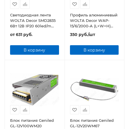
Светодиодная лента
Профиль алюминиевый
WOLTA Decor SMD2835
WOLTA Decor WAP-
6Вт 12В IP20 60led/m
15/6/2000-A (L×W×H)
5000х8х1мм
2000x15,2x6 мм
от
631 руб.
350
руб.
/шт
анодированный
В корзину
В корзину
Блок питания Geniled
Блок питания Geniled
GL-12V100WM20
GL-12V20WM67