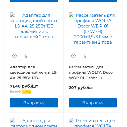
Адаптер для
Рассеиватель для
светодиодной ленты LS-
профиля WOLTA Decor
AA-25 25Вт 12В
WDP-01 (L×W×H)
алюминий
2000х11,5х3,11мм
71.40
руб.
/шт
207
руб.
/шт
84
руб.
-
15
%
В корзину
В корзину