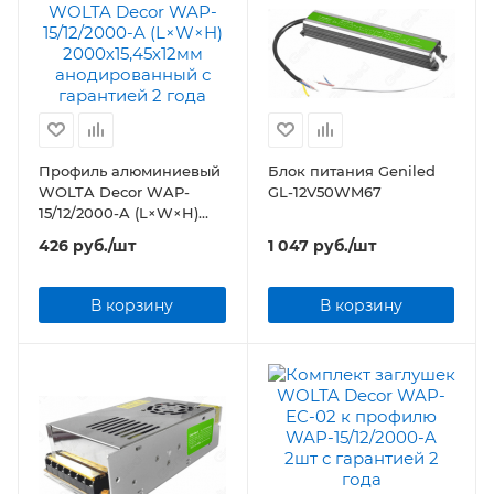
Профиль алюминиевый
Блок питания Geniled
WOLTA Decor WAP-
GL-12V50WM67
15/12/2000-A (L×W×H)
2000х15,45х12мм
426
руб.
/шт
1 047
руб.
/шт
анодированный
В корзину
В корзину