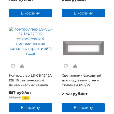
White IP44 Jazzway
Jazzway
В корзину
В корзину
Контроллер LS-CB-12 12А
Светильник фасадный
12В 16 статических 4
для подсветки стен и
динамических канала
ступеней PST/W
S230080 5w 4000K GREY
587
руб.
/шт
2 749
руб.
/шт
IP65 Jazzway
690
руб.
-
15
%
В корзину
В корзину