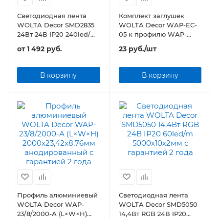
Светодиодная лента
Комплект заглушек
WOLTA Decor SMD2835
WOLTA Decor WAP-EC-
24Вт 24В IP20 240led/m
05 к профилю WAP-
5000х10х2мм
22/6,5/2000-А 2шт
от
1 492 руб.
23
руб.
/шт
В корзину
В корзину
Профиль алюминиевый
Светодиодная лента
WOLTA Decor WAP-
WOLTA Decor SMD5050
23/8/2000-А (L×W×H)
14,4Вт RGB 24В IP20