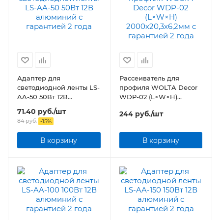
Адаптер для
Рассеиватель для
светодиодной ленты LS-
профиля WOLTA Decor
AA-50 50Вт 12В
WDP-02 (L×W×H)
алюминий
2000х20,3х6,2мм
71.40
руб.
/шт
244
руб.
/шт
84
руб.
-
15
%
В корзину
В корзину