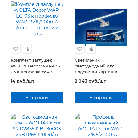
Комплект заглушек
Светильник
WOLTA Decor WAP-EC-
светодиодный для
03 к профилю WAP-
подсветки картин и
18/15/2000-А 2шт
зеркал ULT-F32-9W/NW
14
руб.
/шт
2 043
руб.
/шт
IP20 SILVER
В корзину
В корзину