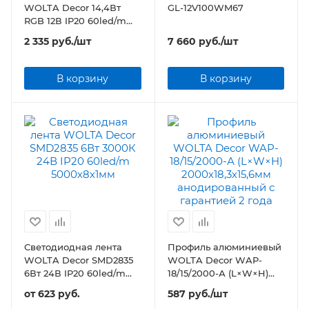
WOLTA Decor 14,4Вт
GL-12V100WM67
RGB 12В IP20 60led/m
5000х10х2
2 335
руб.
/шт
7 660
руб.
/шт
В корзину
В корзину
Светодиодная лента
Профиль алюминиевый
WOLTA Decor SMD2835
WOLTA Decor WAP-
6Вт 24В IP20 60led/m
18/15/2000-А (L×W×H)
5000х8х1мм
2000х18,3х15,6мм
от
623 руб.
587
руб.
/шт
анодированный