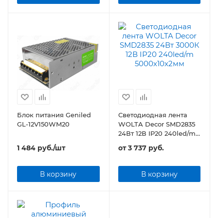
Блок питания Geniled
Светодиодная лента
GL-12V150WM20
WOLTA Decor SMD2835
24Вт 12В IP20 240led/m
5000х10х2мм
1 484
руб.
/шт
от
3 737 руб.
В корзину
В корзину