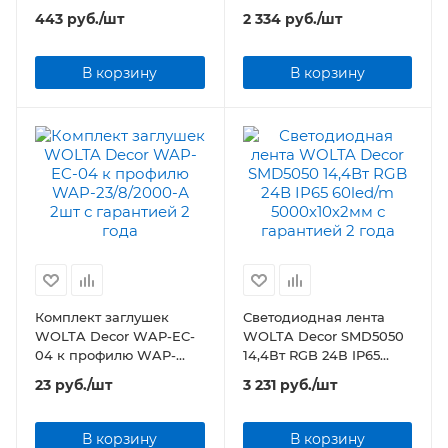
2000х23,42х8,76мм
60led/m 5000х10х2мм
443
руб.
/шт
2 334
руб.
/шт
анодированный
В корзину
В корзину
Комплект заглушек
Светодиодная лента
WOLTA Decor WAP-EC-
WOLTA Decor SMD5050
04 к профилю WAP-
14,4Вт RGB 24В IP65
23/8/2000-А 2шт
60led/m 5000х10х2мм
23
руб.
/шт
3 231
руб.
/шт
В корзину
В корзину