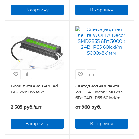
В корзину
В корзину
Блок питания Geniled
Светодиодная лента
GL-12V150WM67
WOLTA Decor SMD2835
6Вт 24В IP65 60led/m
5000х8х1мм
2 385
руб.
/шт
от
968 руб.
В корзину
В корзину