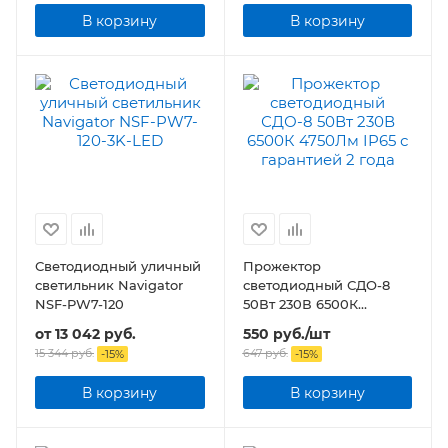
В корзину
В корзину
Светодиодный уличный
Прожектор
светильник Navigator
светодиодный СДО-8
NSF-PW7-120
50Вт 230В 6500К
4750Лм IP65
от
13 042 руб.
550
руб.
/шт
15 344 руб.
647
руб.
-
15
%
-
15
%
В корзину
В корзину