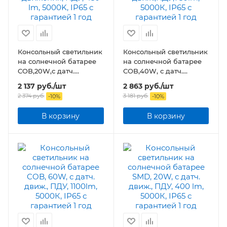
Консольный светильник
Консольный светильник
на солнечной батарее
на солнечной батарее
COB,20W,с датч.
COB,40W, с датч.
движения, ПДУ, 450 lm,
движ.,ПДУ,750lm,
2 137
руб.
/шт
2 863
руб.
/шт
5000K, IP65
5000К, IP65
2 374
руб.
3 181
руб.
-
10
%
-
10
%
В корзину
В корзину