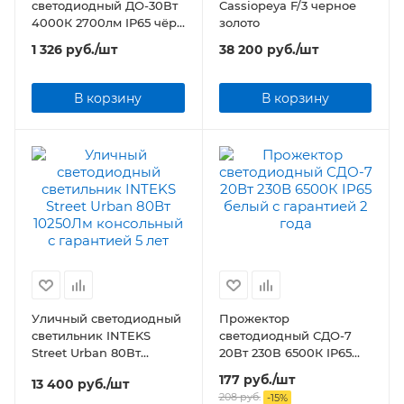
светодиодный ДО-30Вт
Cassiopeya F/3 черное
4000К 2700лм IP65 чёр
золото
ECO CLASS
1 326
руб.
/шт
38 200
руб.
/шт
В корзину
В корзину
Уличный светодиодный
Прожектор
светильник INTEKS
светодиодный СДО-7
Street Urban 80Вт
20Вт 230В 6500К IP65
10250Лм консольный
белый
177
руб.
/шт
13 400
руб.
/шт
208
руб.
-
15
%