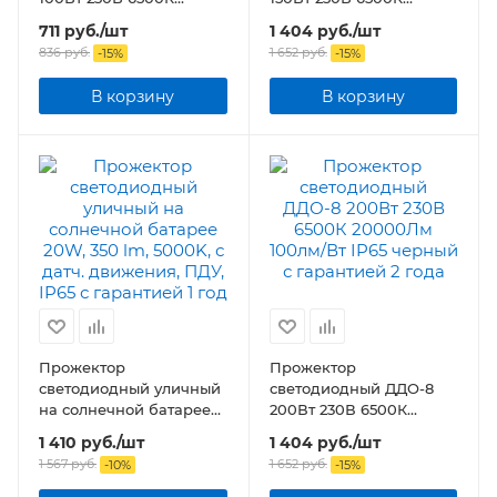
10000Лм 100лм/Вт IP65
15000Лм 100лм/Вт IP65
711
руб.
/шт
1 404
руб.
/шт
черный
черный
836
руб.
1 652
руб.
-
15
%
-
15
%
В корзину
В корзину
Прожектор
Прожектор
светодиодный уличный
светодиодный ДДО-8
на солнечной батарее
200Вт 230В 6500К
20W, 350 lm, 5000K, с
20000Лм 100лм/Вт IP65
1 410
руб.
/шт
1 404
руб.
/шт
датч. движения, ПДУ,
черный
1 567
руб.
1 652
руб.
-
10
%
-
15
%
IP65