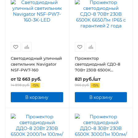
Светодиодный уличный
Прожектор
светильник Navigator
светодиодный СДО-8
NSF-PW7-160
70Вт 230В 6500К
6650Лм IP65
от
12 663 руб.
821
руб.
/шт
14 898 руб.
966
руб.
-
15
%
-
15
%
В корзину
В корзину