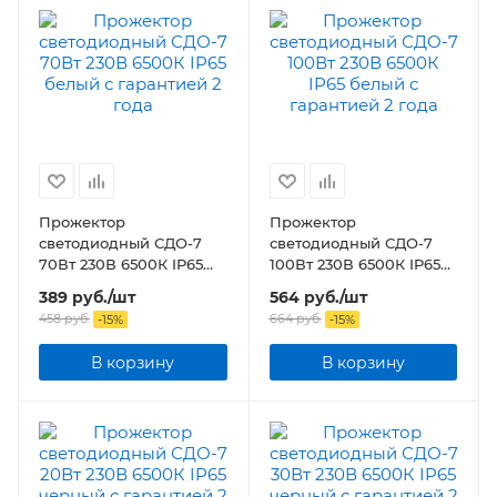
Прожектор
Прожектор
светодиодный СДО-7
светодиодный СДО-7
70Вт 230В 6500К IP65
100Вт 230В 6500К IP65
белый
белый
389
руб.
/шт
564
руб.
/шт
458
руб.
664
руб.
-
15
%
-
15
%
В корзину
В корзину