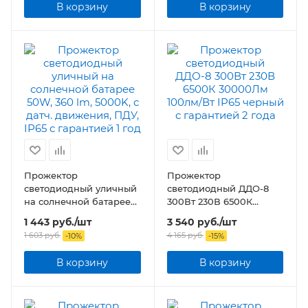
В корзину
В корзину
Прожектор
Прожектор
светодиодный уличный
светодиодный ДДО-8
на солнечной батарее
300Вт 230В 6500К
50W, 360 lm, 5000K, с
30000Лм 100лм/Вт IP65
1 443
руб.
/шт
3 540
руб.
/шт
датч. движения, ПДУ,
черный
1 603
руб.
4 165
руб.
-
10
%
-
15
%
IP65
В корзину
В корзину