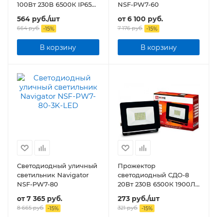
100Вт 230В 6500К IP65
NSF-PW7-60
черный
564
руб.
/шт
от
6 100 руб.
664
руб.
7 176 руб.
-
15
%
-
15
%
В корзину
В корзину
Светодиодный уличный
Прожектор
светильник Navigator
светодиодный СДО-8
NSF-PW7-80
20Вт 230В 6500К 1900Лм
IP65
от
7 365 руб.
273
руб.
/шт
8 665 руб.
321
руб.
-
15
%
-
15
%