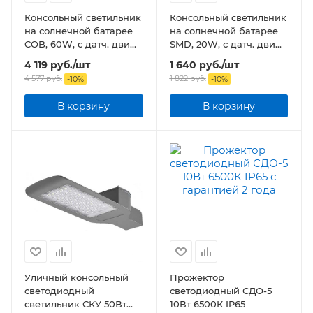
Консольный светильник
Консольный светильник
на солнечной батарее
на солнечной батарее
COB, 60W, с датч. движ.,
SMD, 20W, с датч. движ.,
ПДУ, 1100lm, 5000К, IP65
ПДУ, 400 lm, 5000К,
4 119
руб.
/шт
1 640
руб.
/шт
IP65
4 577
руб.
1 822
руб.
-
10
%
-
10
%
В корзину
В корзину
Уличный консольный
Прожектор
светодиодный
светодиодный СДО-5
светильник СКУ 50Вт
10Вт 6500К IP65