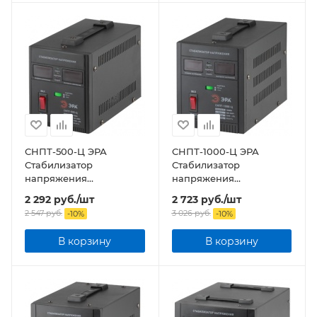
СНПТ-500-Ц ЭРА
СНПТ-1000-Ц ЭРА
Стабилизатор
Стабилизатор
напряжения
напряжения
переносной, ц.д., 140-
переносной, ц.д., 140-
2 292
руб.
/шт
2 723
руб.
/шт
260В/220/В, 500ВА
260В/220/В, 1000ВА
2 547
руб.
3 026
руб.
-
10
%
-
10
%
В корзину
В корзину