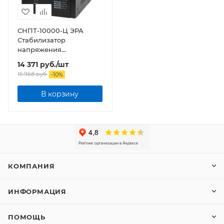
СНПТ-10000-Ц ЭРА
Стабилизатор
напряжения
переносной, ц.д., 140-
14 371
руб.
/шт
260В/220/В, 10000ВА
15 968
руб.
-
10
%
В корзину
КОМПАНИЯ
ИНФОРМАЦИЯ
ПОМОЩЬ