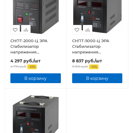
СНПТ-2000-Ц ЭРА
СНПТ-5000-Ц ЭРА
Стабилизатор
Стабилизатор
напряжения
напряжения
переносной, ц.д., 140-
переносной, ц.д., 140-
4 297
руб.
/шт
8 837
руб.
/шт
260В/220/В, 2000ВА
260В/220/В, 5000ВА
4 774
руб.
9 819
руб.
-
10
%
-
10
%
В корзину
В корзину