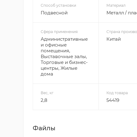
Способ установки
Материал
Подвесной
Металл / пла
Сфера применения
Страна произво
Административные
Китай
и офисные
помещения,
Выставочные залы,
Торговые и бизнес-
центры, Жилые
дома
Вес, кг
Код товара
2,8
54419
Файлы