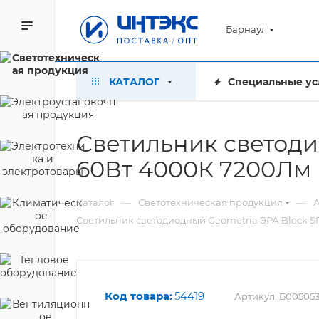
Барнаул
КАТАЛОГ
Специальные ус
Светильник светоди
60Вт 4000К 7200Лм 
—
—
Каталог
Светотехническая продукция
А
Светильник светодиодный Geometria ЭРА Block S
Код товара:
54419
Артикул:
Б00505