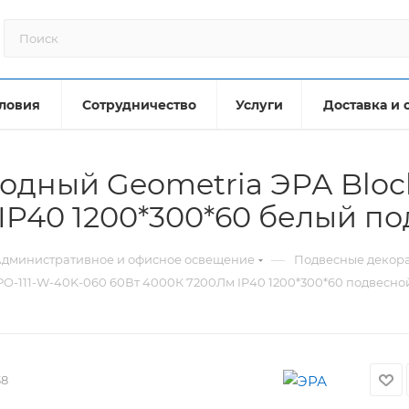
ловия
Сотрудничество
Услуги
Доставка и 
одный Geometria ЭРА Bloc
IP40 1200*300*60 белый п
—
дминистративное и офисное освещение
Подвесные декор
PO-111-W-40K-060 60Вт 4000К 7200Лм IP40 1200*300*60 подвесно
38