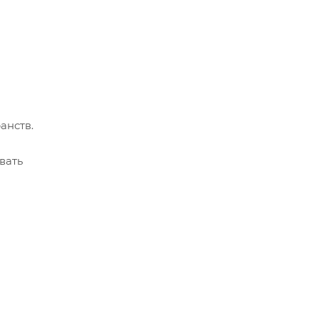
анств.
вать