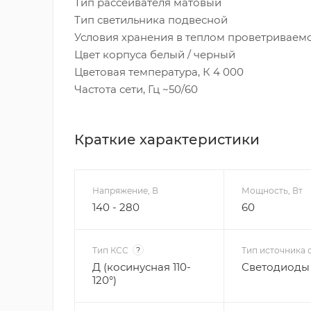
Тип рассеивателя матовый
Тип светильника подвесной
Условия хранения в теплом проветривае
Цвет корпуса белый / черный
Цветовая температура, К 4 000
Частота сети, Гц ~50/60
Краткие характеристики
Напряжение, В
Мощность, Вт
140 - 280
60
Тип КСС
?
Тип источника 
Д (косинусная 110-
Светодиоды 
120°)