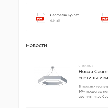
Geometria Буклет
6,9 мб
Новости
01.09.2022
Новая Geome
светильники
В простых геоме
ЭРА представляе
светильников Geo