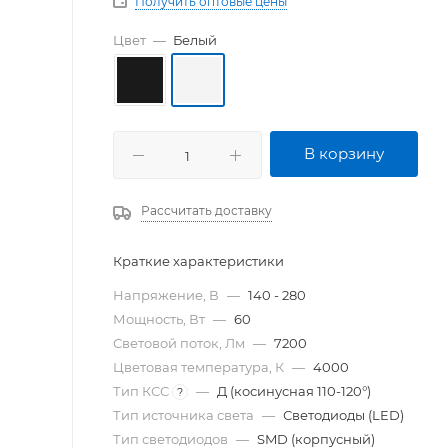
Получить оптовые цены
Цвет
—
Белый
В корзину
Рассчитать доставку
Краткие характеристики
Напряжение, В
—
140 - 280
Мощность, Вт
—
60
Световой поток, Лм
—
7200
Цветовая температура, К
—
4000
Тип КСС
—
Д (косинусная 110-120°)
?
Тип источника света
—
Светодиоды (LED)
Тип светодиодов
—
SMD (корпусный)