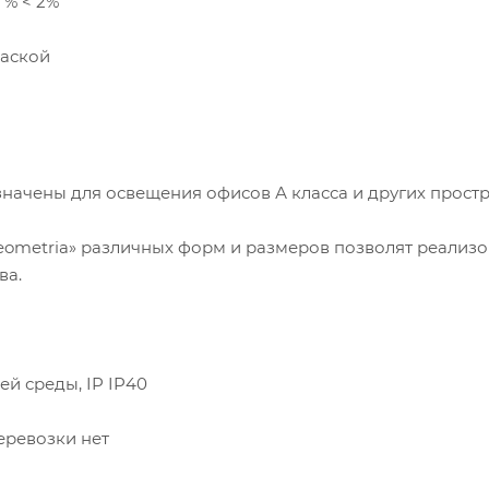
 % < 2%
раской
ачены для освещения офисов А класса и других простр
ometria» различных форм и размеров позволят реализо
ва.
й среды, IP IP40
еревозки нет