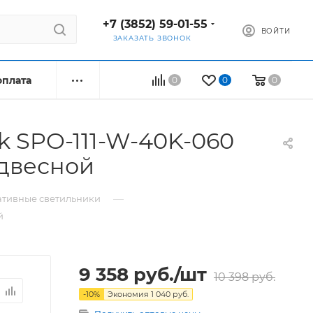
+7 (3852) 59-01-55
ВОЙТИ
ЗАКАЗАТЬ ЗВОНОК
оплата
0
0
0
k SPO-111-W-40K-060
одвесной
—
ативные светильники
й
9 358
руб.
/шт
10 398
руб.
-
10
%
Экономия
1 040
руб.