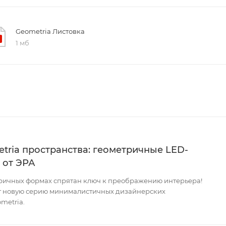
Geometria Листовка
1 мб
tria пространства: геометричные LED-
 от ЭРА
тричных формах спрятан ключ к преображению интерьера!
т новую серию минималистичных дизайнерских
metria.