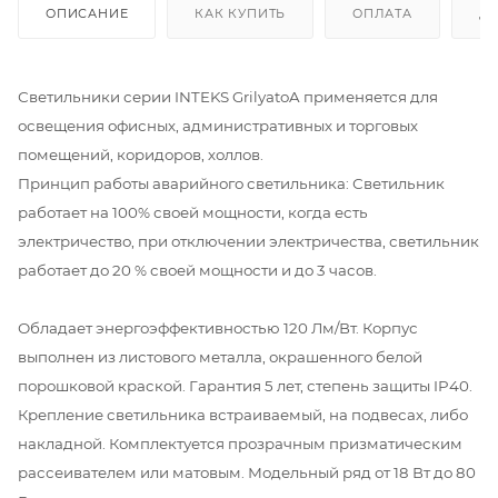
ОПИСАНИЕ
КАК КУПИТЬ
ОПЛАТА
Д
Светильники серии INTEKS GrilyatoA применяется для
освещения офисных, административных и торговых
помещений, коридоров, холлов.
Принцип работы аварийного светильника: Светильник
работает на 100% своей мощности, когда есть
электричество, при отключении электричества, светильник
работает до 20 % своей мощности и до 3 часов.
Обладает энергоэффективностью 120 Лм/Вт. Корпус
выполнен из листового металла, окрашенного белой
порошковой краской. Гарантия 5 лет, степень защиты IP40.
Крепление светильника встраиваемый, на подвесах, либо
накладной. Комплектуется прозрачным призматическим
рассеивателем или матовым. Модельный ряд от 18 Вт до 80