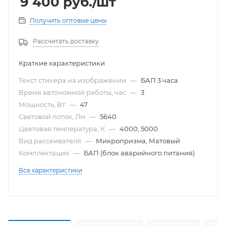
9 400
руб.
/шт
Получить оптовые цены
Рассчитать доставку
Краткие характеристики
Текст стикера на изображении
—
БАП 3 часа
Время автономной работы, час
—
3
Мощность, Вт
—
47
Световой поток, Лм
—
5640
Цветовая температура, К
—
4000, 5000
Вид рассеивателя
—
Микропризма, Матовый
Комплектация
—
БАП (блок аварийного питания)
Все характеристики