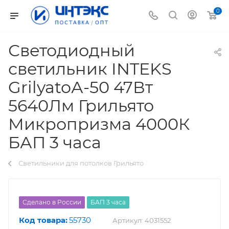
0
Светодиодный
светильник INTEKS
GrilyatoА-50 47Вт
5640Лм Грильято
Микропризма 4000К
БАП 3 часа
Светильники для потолков Грильято
Сделано в России
БАП 3 часа
Код товара:
55730
Артикул:
4031552