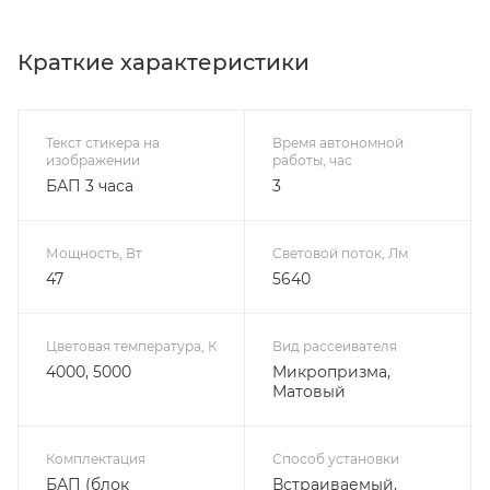
Краткие характеристики
Текст стикера на
Время автономной
изображении
работы, час
БАП 3 часа
3
Мощность, Вт
Световой поток, Лм
47
5640
Цветовая температура, К
Вид рассеивателя
4000, 5000
Микропризма,
Матовый
Комплектация
Способ установки
БАП (блок
Встраиваемый,