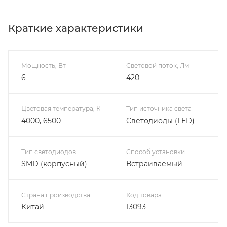
Краткие характеристики
Мощность, Вт
Световой поток, Лм
6
420
Цветовая температура, К
Тип источника света
4000, 6500
Светодиоды (LED)
Тип светодиодов
Способ установки
SMD (корпусный)
Встраиваемый
Страна производства
Код товара
Китай
13093