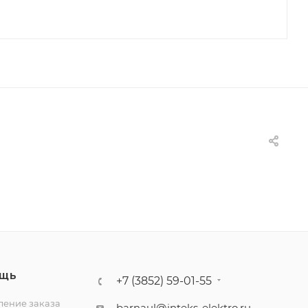
ЩЬ
+7 (3852) 59-01-55
ение заказа
barnaul@inteks-elektro.ru