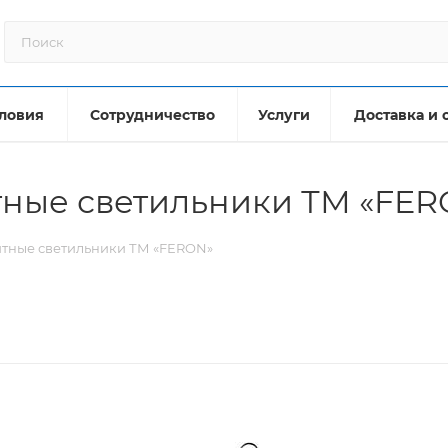
ловия
Сотрудничество
Услуги
Доставка и 
тные светильники ТМ «FE
итные светильники ТМ «FERON»