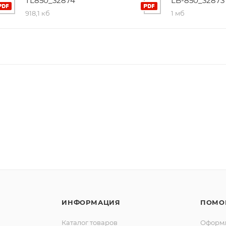
TL850_32874
LB-850_32873
918,1 кб
1 мб
ИНФОРМАЦИЯ
ПОМО
Каталог товаров
Оформл