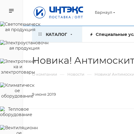
Барнаул
КАТАЛОГ
Специальные ус
Новика! Антимоски
—
—
О компании
Новости
Новика! Антимоск
9 июня 2019