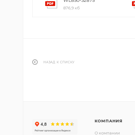
WL850-32875
876,9 кб
НАЗАД К СПИСКУ
КОМПАНИЯ
О компании