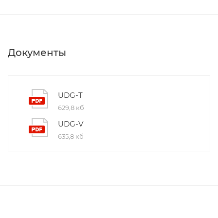
Документы
UDG-T
629,8 кб
UDG-V
635,8 кб