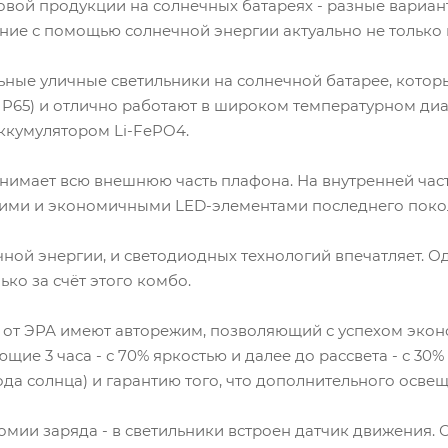
овой продукции на солнечных батареях - разные вариан
ие с помощью солнечной энергии актуально не только в 
ьные уличные светильники на солнечной батарее, котор
P65) и отлично работают в широком температурном диапа
кумулятором Li-FePO4.
занимает всю внешнюю часть плафона. На внутренней ча
яркими и экономичными LED-элементами последнего пок
чной энергии, и светодиодных технологий впечатляет.
ько за счёт этого комбо.
от ЭРА имеют авторежим, позволяющий с успехом эконом
ющие 3 часа - с 70% яркостью и далее до рассвета - с 3
ода солнца) и гарантию того, что дополнительного освещ
ии заряда - в светильники встроен датчик движения. О