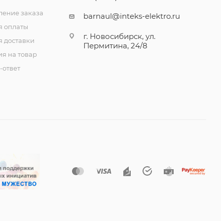
ение заказа
barnaul@inteks-elektro.ru
я оплаты
г. Новосибирск, ул.
я доставки
Пермитина, 24/8
ия на товар
-ответ