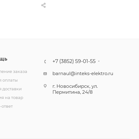
ЩЬ
+7 (3852) 59-01-55
ение заказа
barnaul@inteks-elektro.ru
я оплаты
г. Новосибирск, ул.
я доставки
Пермитина, 24/8
ия на товар
-ответ