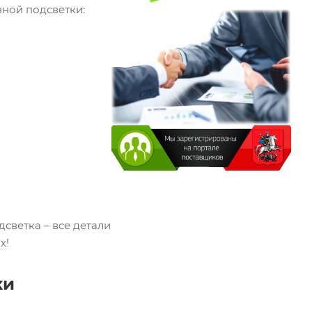
ной подсветки:
светка – все детали
х!
ки