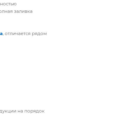
лностью
олная заливка
а
, отличается рядом
одукции на порядок