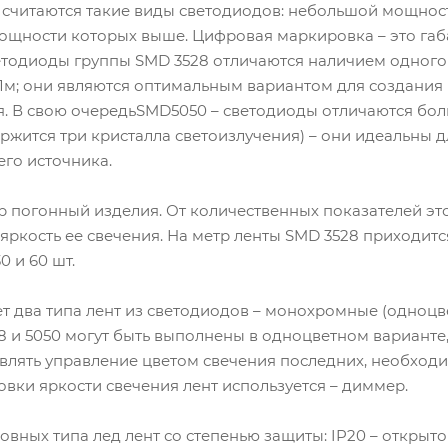
читаются такие виды светодиодов: небольшой мощност
 мощности которых выше. Цифровая маркировка – это га
 Светодиоды группы SMD 3528 отличаются наличием одног
-7 Лм; они являются оптимальным вариантом для создания
. В свою очередьSMD5050 – светодиоды отличаются б
держится три кристалла светоизлучения) – они идеальны 
го источника.
погонный изделия. От количественных показателей эт
ркость ее свечения. На метр ленты SMD 3528 приходится
0 и 60 шт.
два типа лент из светодиодов – монохромные (одноцве
8 и 5050 могут быть выполнены в одноцветном варианте
влять управление цветом свечения последних, необход
овки яркости свечения лент используется – диммер.
ных типа лед лент со степенью защиты: IP20 – открыто