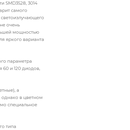
и SMD3528, 3014
барит самого
о светоизлучающего
 не очень
ольшей мощностью
для яркого варианта
ого параметра
 60 и 120 диодов,
тные), а
, однако в цветном
имо специальное
го типа