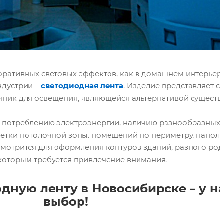
тивных световых эффектов, как в домашнем интерьере,
ндустрии –
светодиодная лента
. Изделие представляет 
ник для освещения, являющейся альтернативой сущест
потреблению электроэнергии, наличию разнообразных
етки потолочной зоны, помещений по периметру, напол
мотрится для оформления контуров зданий, разного ро
 которым требуется привлечение внимания.
одную ленту в Новосибирске – у 
выбор!