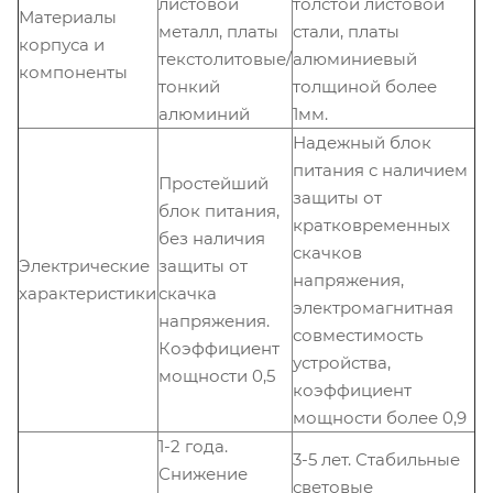
листовой
толстой листовой
Материалы
металл, платы
стали, платы
корпуса и
текстолитовые/
алюминиевый
компоненты
тонкий
толщиной более
алюминий
1мм.
Надежный блок
питания с наличием
Простейший
защиты от
блок питания,
кратковременных
без наличия
скачков
Электрические
защиты от
напряжения,
характеристики
скачка
электромагнитная
напряжения.
совместимость
Коэффициент
устройства,
мощности 0,5
коэффициент
мощности более 0,9
1-2 года.
3-5 лет. Стабильные
Снижение
световые