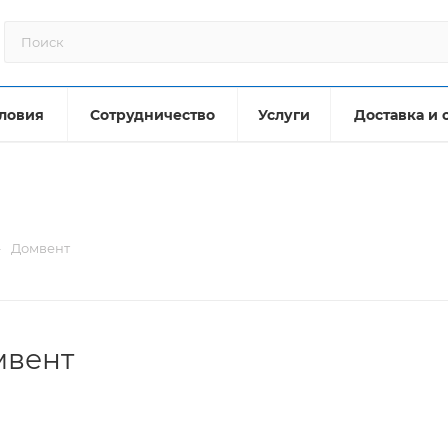
ловия
Сотрудничество
Услуги
Доставка и 
—
Домвент
мвент