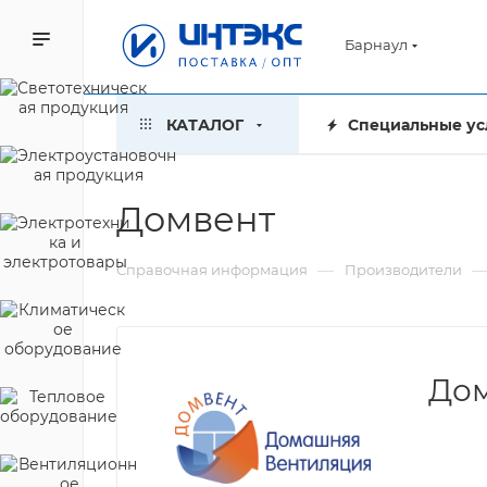
Барнаул
КАТАЛОГ
Специальные ус
Домвент
—
Справочная информация
Производители
До