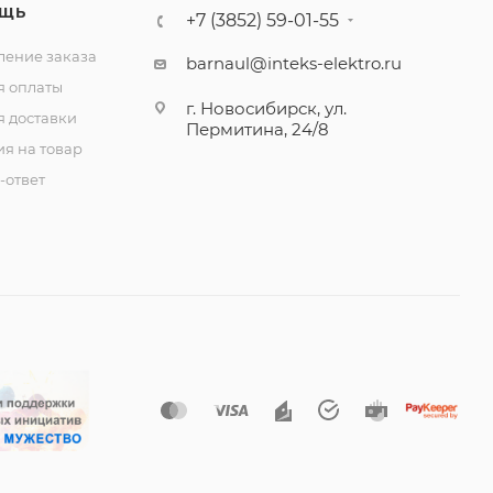
ЩЬ
+7 (3852) 59-01-55
ение заказа
barnaul@inteks-elektro.ru
я оплаты
г. Новосибирск, ул.
я доставки
Пермитина, 24/8
ия на товар
-ответ