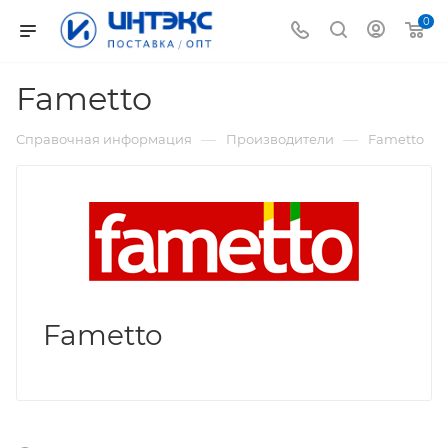
0
Fametto
—
—
Справочная информация
Производители
Fametto
Fametto