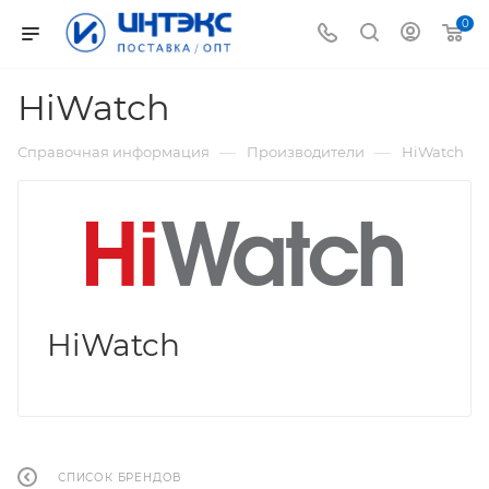
0
HiWatch
—
—
Справочная информация
Производители
HiWatch
HiWatch
СПИСОК БРЕНДОВ