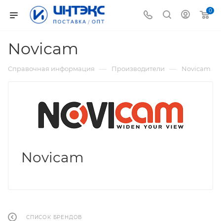
0
Novicam
—
—
Справочная информация
Производители
Novicam
Novicam
СПИСОК БРЕНДОВ