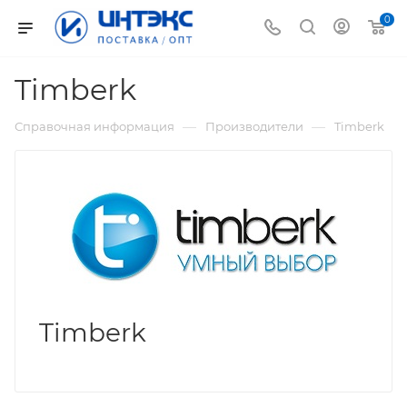
0
Timberk
—
—
Справочная информация
Производители
Timberk
Timberk