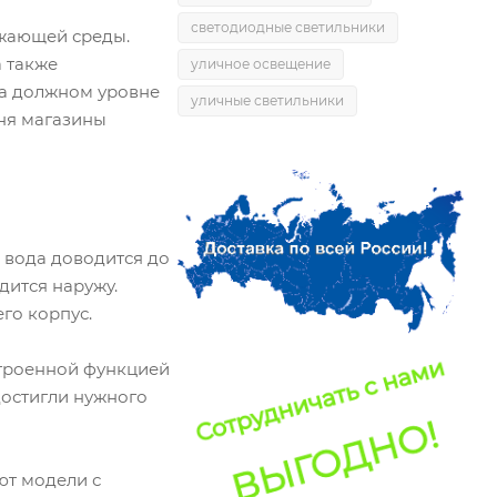
светодиодные светильники
ужающей среды.
а также
уличное освещение
на должном уровне
уличные светильники
дня магазины
 вода доводится до
дится наружу.
го корпус.
строенной функцией
достигли нужного
ют модели с