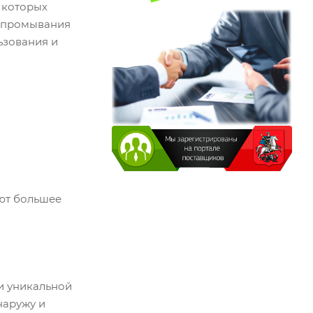
 которых
и промывания
ьзования и
ют большее
и уникальной
наружу и