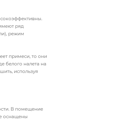
ысокоэффективны.
 имеют ряд
ли), режим
еет примеси, то они
де белого налета на
шить, используя
сти. В помещение
не оснащены