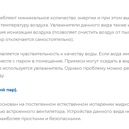
ребляют минимальное количество энергии и при этом в
 температуру воздуха. Увлажнители данного вида также
я ионизации воздуха (позволяет очистить воздух от пы
р отключается самостоятельно).
ляется чувствительность к качеству воды. Если вода им
месте с паром в помещение. Примеси могут оседать в ви
е используется увлажнитель. Однако проблему можно ре
у.
й пар).
снован на постепенном естественном испарении жидко
ю встроенного вентилятора. Устройства данного вида 
наиболее простыми и безопасными.