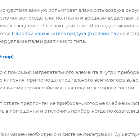
мочувствия важную роль играет влажность воздуха окр
, помогают оседать на пол пыли и вредным веществам, 
и как следствие облегчают дыхание. Для поддержания 
уются
Паровой увлажнитель воздуха (горячий пар)
. Сего
ор увлажнителей различного типа.
 пар)
то с помощью нагревательного элемента внутри прибора
се кипения, при помощи специального вентилятора выво
иальному термостойкому пластику, из которого состоит е
т отдать предпочтение приборам, которые снабжены в
ть в помещении и отключить прибор, когда показатели 
 внимание необходимо и системе фильтрации. Существу