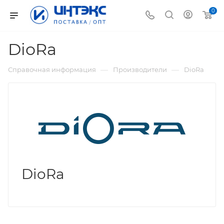
0
DioRa
—
—
Справочная информация
Производители
DioRa
DioRa