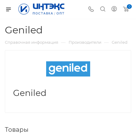
0
Geniled
—
—
Справочная информация
Производители
Geniled
Geniled
Товары