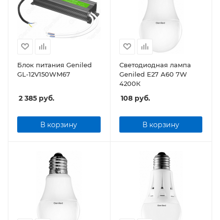
Блок питания Geniled
Светодиодная лампа
GL-12V150WM67
Geniled Е27 А60 7W
4200К
2 385
руб.
108
руб.
В корзину
В корзину