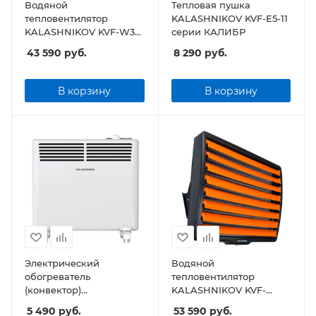
Водяной
Тепловая пушка
тепловентилятор
KALASHNIKOV KVF-E5-11
KALASHNIKOV KVF-W30-
серии КАЛИБР
11
43 590
руб.
8 290
руб.
В корзину
В корзину
Электрический
Водяной
обогреватель
тепловентилятор
(конвектор)
KALASHNIKOV KVF-
KALASHNIKOV KVCH-
W60-11
5 490
руб.
53 590
руб.