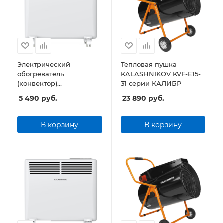
Электрический
Тепловая пушка
обогреватель
KALASHNIKOV KVF-E15-
(конвектор)
31 серии КАЛИБР
KALASHNIKOV KVCH-
5 490
руб.
23 890
руб.
E05E-11 (электронное
управление)
В корзину
В корзину