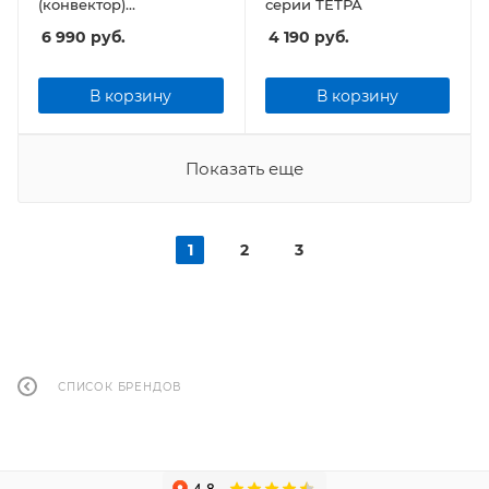
(конвектор)
серии ТЕТРА
KALASHNIKOV KVCH-
6 990
руб.
4 190
руб.
E15E-11 (электронное
управление)
В корзину
В корзину
Показать еще
1
2
3
СПИСОК БРЕНДОВ