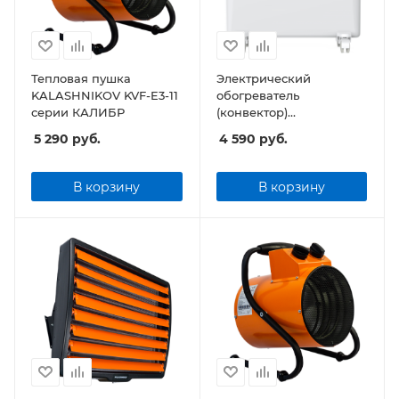
Тепловая пушка
Электрический
KALASHNIKOV KVF-E3-11
обогреватель
серии КАЛИБР
(конвектор)
KALASHNIKOV KVCH-
5 290
руб.
4 590
руб.
E10M-11 (механическое
управление)
В корзину
В корзину