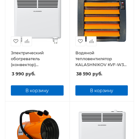
Электрический
Водяной
обогреватель
тепловентилятор
(конвектор)
KALASHNIKOV KVF-W38-
KALASHNIKOV KVCH-
12
3 990
руб.
38 590
руб.
E05M-11 (механическое
управление)
В корзину
В корзину