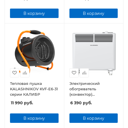
E15M-11 (механическое
управление)
В корзину
В корзину
Тепловая пушка
Электрический
KALASHNIKOV KVF-E6-31
обогреватель
серии КАЛИБР
(конвектор)
KALASHNIKOV KVCH-
11 990
руб.
6 390
руб.
E20M-11 (механическое
управление)
В корзину
В корзину